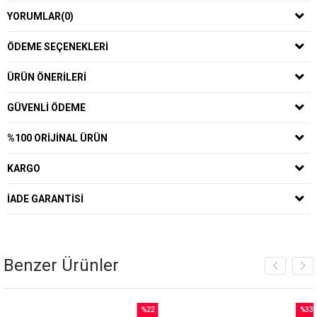
YORUMLAR
(0)
ÖDEME SEÇENEKLERI
ÜRÜN ÖNERILERI
GÜVENLI ÖDEME
%100 ORIJINAL ÜRÜN
KARGO
İADE GARANTISI
Benzer Ürünler
%22
%33