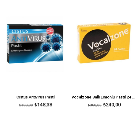
İndirim
İndirim
irim
%22İndirim
%33İnd
Cıstus Antıvirüs Pastil
Vocalzone Ballı Limonlu Pastil 24 Adet
₺148,38
₺240,00
₺190,00
₺360,00