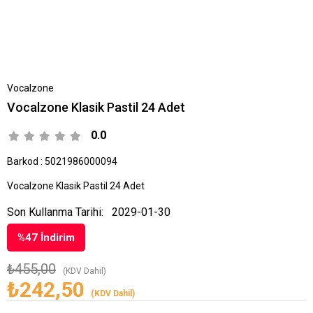
Vocalzone
Vocalzone Klasik Pastil 24 Adet
0.0
Barkod
:
5021986000094
Vocalzone Klasik Pastil 24 Adet
Son Kullanma Tarihi:
2029-01-30
%
47
İndirim
₺455,00
(KDV Dahil)
₺242,50
(KDV Dahil)