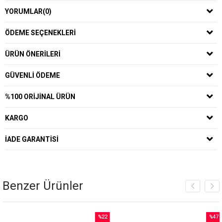
YORUMLAR
(0)
ÖDEME SEÇENEKLERI
ÜRÜN ÖNERILERI
GÜVENLI ÖDEME
%100 ORIJINAL ÜRÜN
KARGO
İADE GARANTISI
Benzer Ürünler
%22
%47