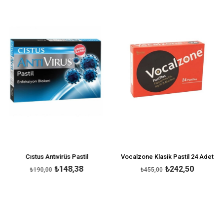
İndirim
İndirim
irim
%22İndirim
%47İnd
Cıstus Antıvirüs Pastil
Vocalzone Klasik Pastil 24 Adet
₺148,38
₺242,50
₺190,00
₺455,00