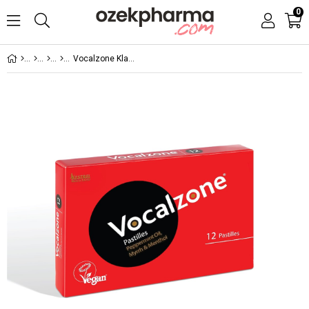
0
Vocalzone Klasik Pastil 12'li