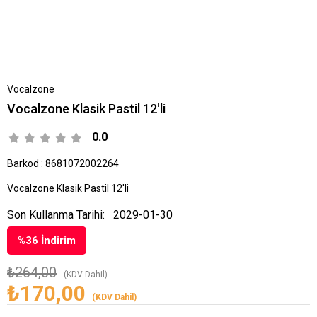
Vocalzone
Vocalzone Klasik Pastil 12'li
0.0
Barkod
:
8681072002264
Vocalzone Klasik Pastil 12'li
Son Kullanma Tarihi:
2029-01-30
%
36
İndirim
₺264,00
(KDV Dahil)
₺170,00
(KDV Dahil)