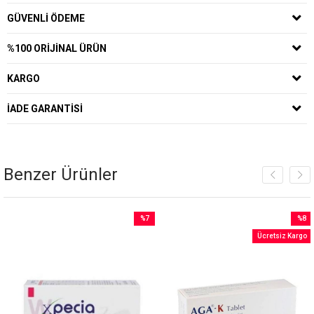
GÜVENLI ÖDEME
%100 ORIJINAL ÜRÜN
KARGO
İADE GARANTISI
Benzer Ürünler
%7
%8
İndirim
İndirim
Ücretsiz Kargo
irim
%7İndirim
%8İndi