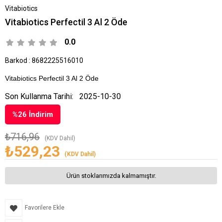
Vitabiotics
Vitabiotics Perfectil 3 Al 2 Öde
0.0
Barkod
:
8682225516010
Vitabiotics Perfectil 3 Al 2 Öde
Son Kullanma Tarihi:
2025-10-30
%
26
İndirim
₺716,96
(KDV Dahil)
₺529,23
(KDV Dahil)
Ürün stoklarımızda kalmamıştır.
Favorilere Ekle