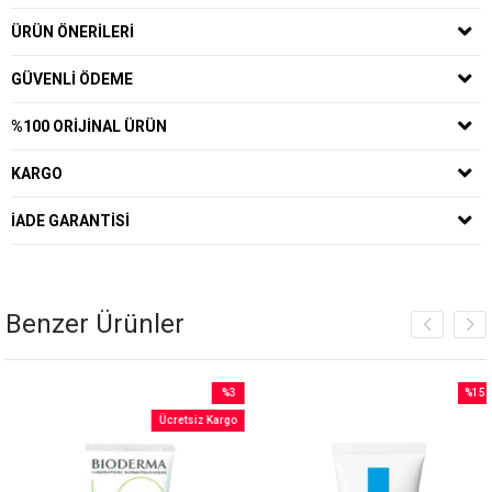
ÜRÜN ÖNERILERI
GÜVENLI ÖDEME
%100 ORIJINAL ÜRÜN
KARGO
İADE GARANTISI
Benzer Ürünler
%3
%15
İndirim
İndirim
Ücretsiz Kargo
rim
%3İndirim
%15İnd