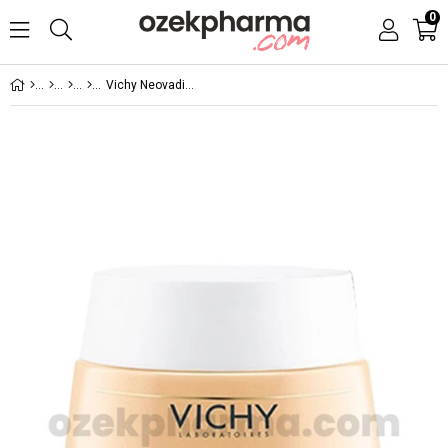
0
Vichy Neovadiol Gündüz Bakım Kremi 50 ml-Normal&Karma Cilt