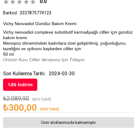
0.0
Barkod
:
3337875774123
Vichy Neovadiol Gündüz Bakım Kremi
Vichy neovadiol complexe substitutif karma&yağlı ciltler için gündüz
bakım kremi
Menopoz dönemindeki kadınlara özel geliştirilmiş; yoğunluğunu,
tazeliğini ve ışıltısını kaybeden ciltler için
50 ml
Ürünün Kuru Ciltler Versiyonu İçin Tıklayın
Son Kullanma Tarihi:
2024-03-30
%
86
İndirim
₺2.089,90
(KDV Dahil)
₺300,00
(KDV Dahil)
Ürün stoklarımızda kalmamıştır.