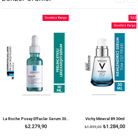
Ücretsiz Kargo
%32
m
İndiri
Ücretsiz Kargo
irim
%32İnd
La Roche Posay Effaclar Serum 30 ml-Peeling Etkili
Vichy Mineral 89 30ml
₺2.279,90
₺1.284,00
₺1.899,00