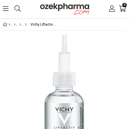
0
Vichy Liftactiv Kırışıklık Karşıtı Dolgunlaştırıcı Serum 30 ml