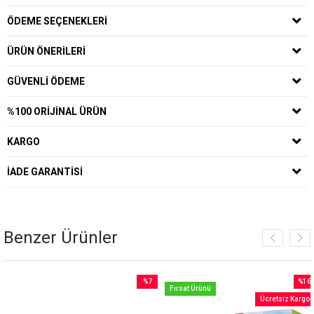
ÖDEME SEÇENEKLERI
ÜRÜN ÖNERILERI
GÜVENLI ÖDEME
%100 ORIJINAL ÜRÜN
KARGO
İADE GARANTISI
Benzer Ürünler
%7
%16
Fırsat Ürünü
m
İndirim
İndiri
Ücretsiz Kargo
irim
%7İndirim
%16İnd