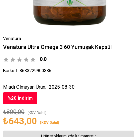
Venatura
Venatura Ultra Omega 3 60 Yumuşak Kapsül
0.0
Barkod
:
8683229900386
Miadı Olmayan Ürün:
2025-08-30
%
20
İndirim
₺800,00
(KDV Dahil)
₺643,00
(KDV Dahil)
Ürün stoklarımızda kalmamıştır.