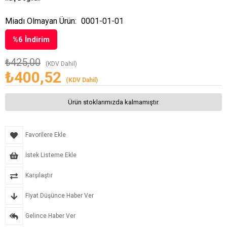
Miadı Olmayan Ürün:
0001-01-01
%
6
İndirim
₺425,00
(KDV Dahil)
₺400,52
(KDV Dahil)
Ürün stoklarımızda kalmamıştır.
Favorilere Ekle
İstek Listeme Ekle
Karşılaştır
Fiyat Düşünce Haber Ver
Gelince Haber Ver