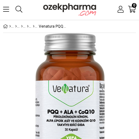
0
Venatura PQQ + ALA + CoQ10 30 Kapsül Pirolokinolin Kinon, Alfa Lipoik Asit ve Koenzim Q10 Takviyesi