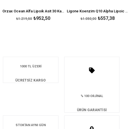
Orzax Ocean Alfa Lipoik Asit 30 Kapsül
Ligone Koenzim Q10 Alpha Lipoic Acid 45 Kapsül
₺952,50
₺557,38
₺1.219,50
₺1.050,00
1000 TL ÜZERİ
ÜCRETSİZ KARGO
% 100 ORJİNAL
ÜRÜN GARANTİSİ
STOKTAN AYNI GÜN