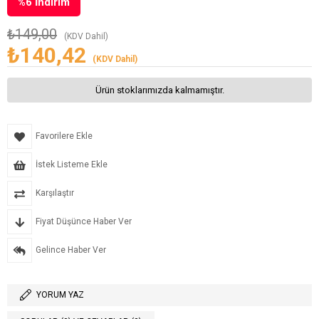
%
6
İndirim
₺149,00
(KDV Dahil)
₺140,42
(KDV Dahil)
Ürün stoklarımızda kalmamıştır.
Favorilere Ekle
İstek Listeme Ekle
Karşılaştır
Fiyat Düşünce Haber Ver
Gelince Haber Ver
YORUM YAZ