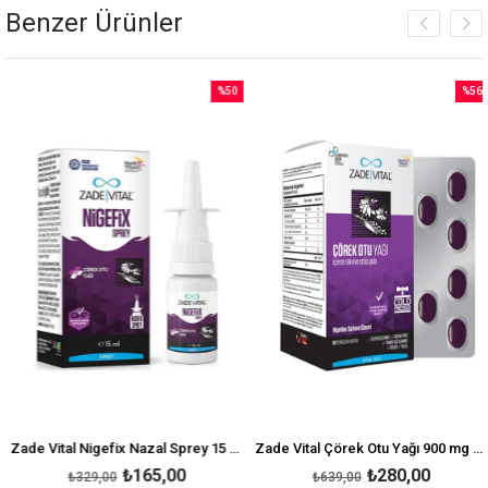
Benzer Ürünler
%50
%56
İndirim
İndirim
irim
%50İndirim
%56İnd
Zade Vital Nigefix Nazal Sprey 15 ml
Zade Vital Çörek Otu Yağı 900 mg 60 Blister Kapsül
₺165,00
₺280,00
₺329,00
₺639,00