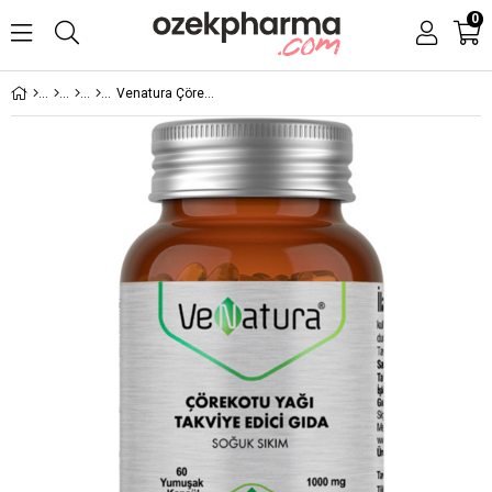
0
Venatura Çörek Otu Yağı Takviye Edici Gıda 60 Kapsül