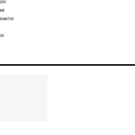
LERİ
EME
RANTİSİ
ERİ