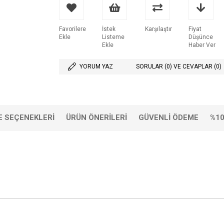
Favorilere
İstek
Karşılaştır
Fiyat
Ekle
Listeme
Düşünce
Ekle
Haber Ver
YORUM YAZ
SORULAR (0) VE CEVAPLAR (0)
 SEÇENEKLERI
ÜRÜN ÖNERILERI
GÜVENLI ÖDEME
%10