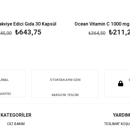
akviye Edici Gıda 30 Kapsül
Ocean Vitamin C 1000 mg 
₺643,75
₺211,
45,00
₺364,50
JİNAL
STOKTAN AYNI GÜN
ANTİSİ
KARGOYA TESLİM
KATEGORİLER
YARDIM
CİLT BAKIM
TESLİMAT KOŞU