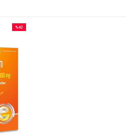
%42
İndirim
%42İndirim