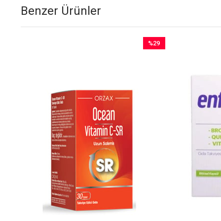
Benzer Ürünler
%29
İndirim
%29İndirim