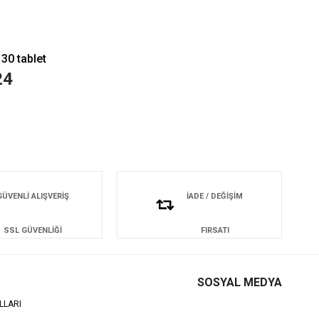
30 tablet
24
GÜVENLİ ALIŞVERİŞ
İADE / DEĞİŞİM
SSL GÜVENLİĞİ
FIRSATI
SOSYAL MEDYA
LLARI