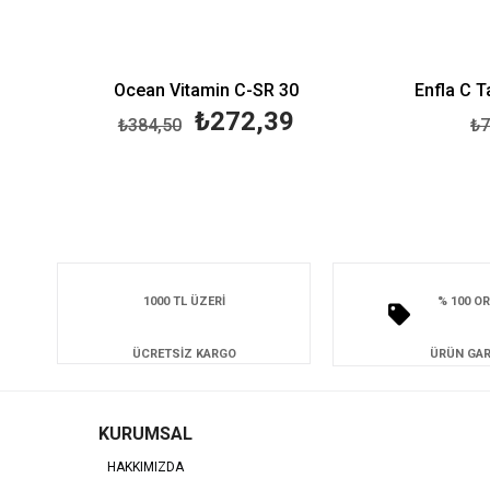
Ocean Vitamin C-SR 30
Enfla C T
₺272,39
₺384,50
₺7
1000 TL ÜZERİ
% 100 OR
ÜCRETSİZ KARGO
ÜRÜN GAR
KURUMSAL
HAKKIMIZDA