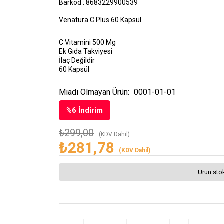
Barkod
:
8683229900539
Venatura C Plus 60 Kapsül
C Vitamini 500 Mg
Ek Gıda Takviyesi
İlaç Değildir
60 Kapsül
Miadı Olmayan Ürün:
0001-01-01
%
6
İndirim
₺299,00
(KDV Dahil)
₺281,78
(KDV Dahil)
Ürün sto