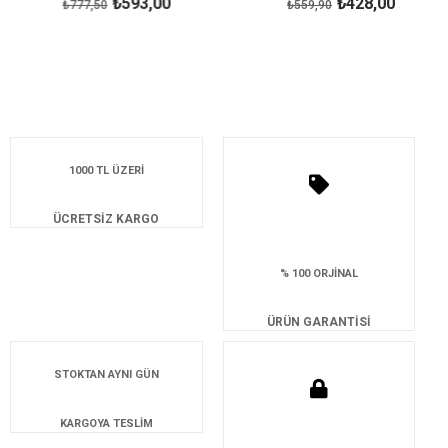
₺593,00
₺428,00
₺777,50
₺559,90
1000 TL ÜZERİ
ÜCRETSİZ KARGO
% 100 ORJİNAL
ÜRÜN GARANTİSİ
STOKTAN AYNI GÜN
KARGOYA TESLİM