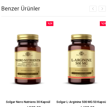
Benzer Ürünler
%24
%24
İndirim
İndirim
irim
%24İndirim
%24İnd
Solgar Nero Nutriens 30 Kapsül
Solgar L-Arginine 500 MG 50 Kapsül