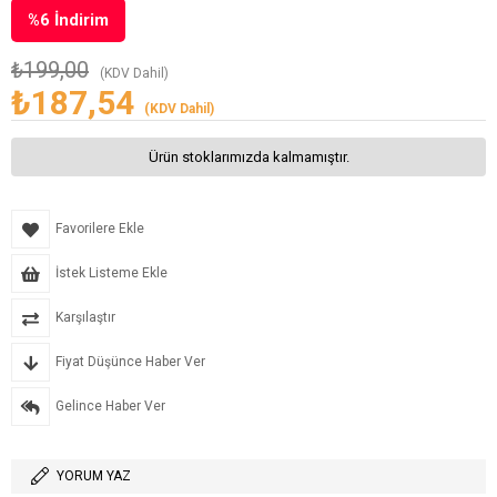
%
6
İndirim
₺199,00
(KDV Dahil)
₺187,54
(KDV Dahil)
Ürün stoklarımızda kalmamıştır.
Favorilere Ekle
İstek Listeme Ekle
Karşılaştır
Fiyat Düşünce Haber Ver
Gelince Haber Ver
YORUM YAZ