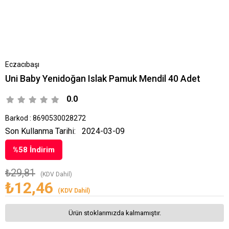
Eczacıbaşı
Uni Baby Yenidoğan Islak Pamuk Mendil 40 Adet
0.0
Barkod
:
8690530028272
Son Kullanma Tarihi:
2024-03-09
%
58
İndirim
₺29,81
(KDV Dahil)
₺12,46
(KDV Dahil)
Ürün stoklarımızda kalmamıştır.