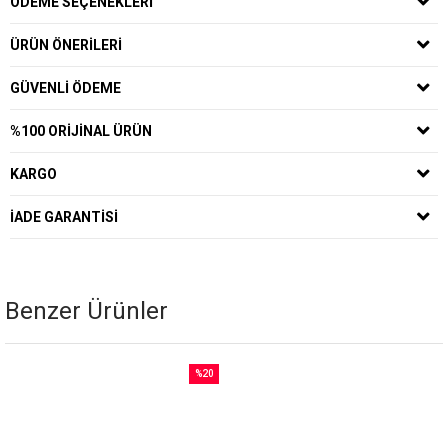
ÖDEME SEÇENEKLERI
ÜRÜN ÖNERILERI
GÜVENLI ÖDEME
%100 ORIJINAL ÜRÜN
KARGO
İADE GARANTISI
Benzer Ürünler
%20
İndirim
%20İndirim