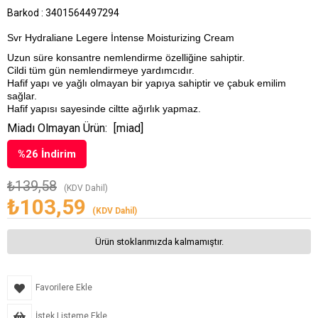
Barkod
:
3401564497294
Svr Hydraliane Legere İntense Moisturizing Cream
Uzun süre konsantre nemlendirme özelliğine sahiptir.
Cildi tüm gün nemlendirmeye yardımcıdır.
Hafif yapı ve yağlı olmayan bir yapıya sahiptir ve çabuk emilim
sağlar.
Hafif yapısı sayesinde ciltte ağırlık yapmaz.
Miadı Olmayan Ürün:
[miad]
%
26
İndirim
₺139,58
(KDV Dahil)
₺103,59
(KDV Dahil)
Ürün stoklarımızda kalmamıştır.
Favorilere Ekle
İstek Listeme Ekle