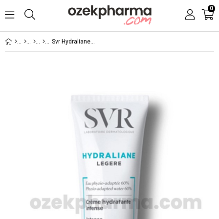
0
Svr Hydraliane Legere İntense Moisturizing Cream 40ml