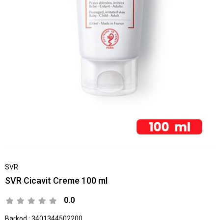
SVR
SVR Cicavit Creme 100 ml
0.0
Barkod
:
3401344502200