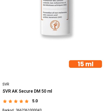
SVR
SVR AK Secure DM 50 ml
5.0
Barkod
:
3662361000043