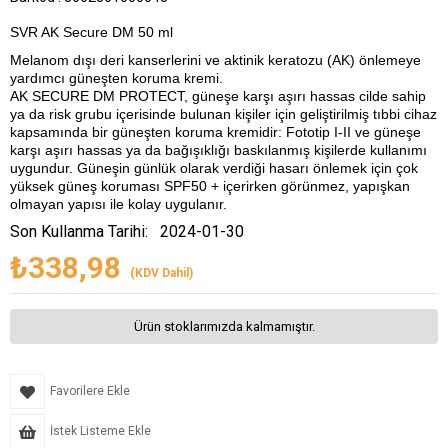
SVR AK Secure DM 50 ml
Melanom dışı deri kanserlerini ve aktinik keratozu (AK) önlemeye
yardımcı güneşten koruma kremi.
AK SECURE DM PROTECT, güneşe karşı aşırı hassas cilde sahip
ya da risk grubu içerisinde bulunan kişiler için geliştirilmiş tıbbi cihaz
kapsamında bir güneşten koruma kremidir: Fototip I-II ve güneşe
karşı aşırı hassas ya da bağışıklığı baskılanmış kişilerde kullanımı
uygundur. Güneşin günlük olarak verdiği hasarı önlemek için çok
yüksek güneş koruması SPF50 + içerirken görünmez, yapışkan
olmayan yapısı ile kolay uygulanır.
Son Kullanma Tarihi:
2024-01-30
₺338,98
(KDV Dahil)
Ürün stoklarımızda kalmamıştır.
Favorilere Ekle
İstek Listeme Ekle