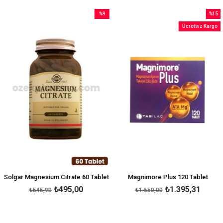
%9
%15
İndirim
İndirim
Ücretsiz Kargo
im
%9İndirim
%15İndir
Solgar Magnesium Citrate 60 Tablet
Magnimore Plus 120 Tablet
₺495,00
₺1.395,31
₺545,90
₺1.650,00