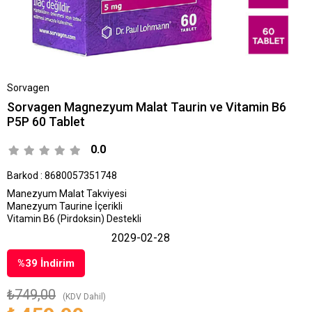
Sorvagen
Sorvagen Magnezyum Malat Taurin ve Vitamin B6
P5P 60 Tablet
0.0
Barkod
:
8680057351748
Manezyum Malat
Takviyesi
Manezyum Taurine
İçerikli
Vitamin B6 (Pirdoksin)
Destekli
2029-02-28
%
39
İndirim
₺749,00
(KDV Dahil)