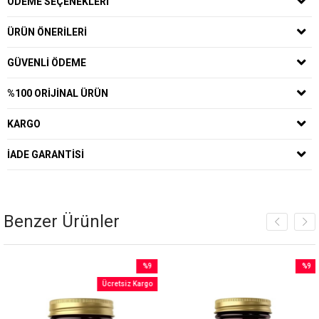
ÖDEME SEÇENEKLERI
ÜRÜN ÖNERILERI
GÜVENLI ÖDEME
%100 ORIJINAL ÜRÜN
KARGO
İADE GARANTISI
Benzer Ürünler
%9
%9
İndirim
İndirim
Ücretsiz Kargo
irim
%9İndirim
%9İndi