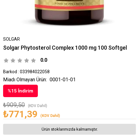
SOLGAR
Solgar Phytosterol Complex 1000 mg 100 Softgel
0.0
Barkod
:
033984022058
Miadı Olmayan Ürün:
0001-01-01
%
15
İndirim
₺909,50
(KDV Dahil)
₺771,39
(KDV Dahil)
Ürün stoklarımızda kalmamıştır.