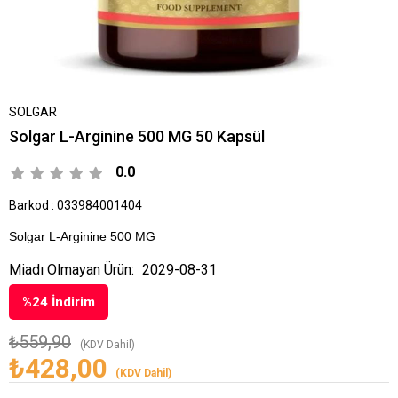
SOLGAR
Solgar L-Arginine 500 MG 50 Kapsül
0.0
Barkod
:
033984001404
Solgar L-Arginine 500 MG
Miadı Olmayan Ürün:
2029-08-31
%
24
İndirim
₺559,90
(KDV Dahil)
₺428,00
(KDV Dahil)