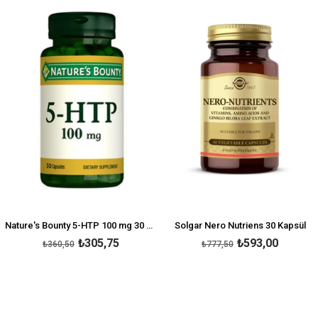
İndirim
İndirim
irim
%15İndirim
%24İnd
Nature's Bounty 5-HTP 100 mg 30 Kapsül
Solgar Nero Nutriens 30 Kapsül
₺305,75
₺593,00
₺360,50
₺777,50