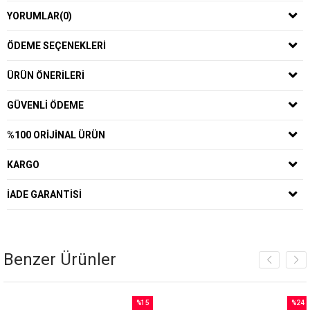
YORUMLAR
(0)
ÖDEME SEÇENEKLERI
ÜRÜN ÖNERILERI
GÜVENLI ÖDEME
%100 ORIJINAL ÜRÜN
KARGO
İADE GARANTISI
Benzer Ürünler
%15
%24