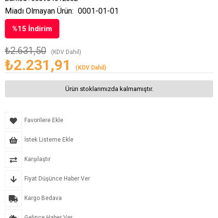
Miadı Olmayan Ürün:
0001-01-01
%
15
İndirim
₺2.631,50
(KDV Dahil)
₺2.231,91
(KDV Dahil)
Ürün stoklarımızda kalmamıştır.
Favorilere Ekle
İstek Listeme Ekle
Karşılaştır
Fiyat Düşünce Haber Ver
Kargo Bedava
Gelince Haber Ver