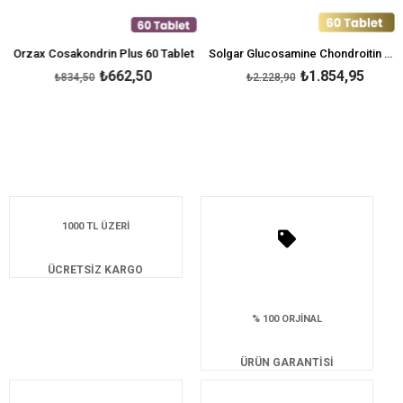
Orzax Cosakondrin Plus 60 Tablet
Solgar Glucosamine Chondroitin MSM 60 Tablet
₺662,50
₺1.854,95
₺834,50
₺2.228,90
1000 TL ÜZERİ
ÜCRETSİZ KARGO
% 100 ORJİNAL
ÜRÜN GARANTİSİ