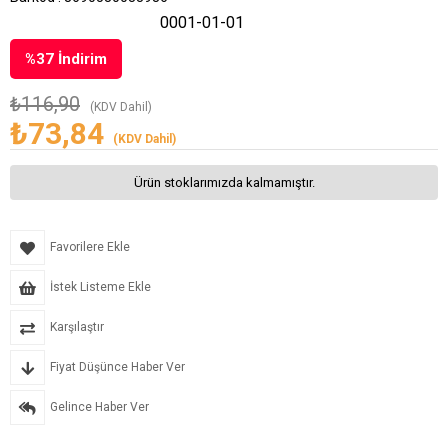
0001-01-01
%
37
İndirim
₺116,90
(KDV Dahil)
₺73,84
(KDV Dahil)
Ürün stoklarımızda kalmamıştır.
Favorilere Ekle
İstek Listeme Ekle
Karşılaştır
Fiyat Düşünce Haber Ver
Gelince Haber Ver