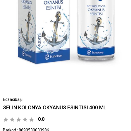
Eczacıbaşı
SELİN KOLONYA OKYANUS ESİNTİSİ 400 ML
0.0
Barkod
:
8690530033986