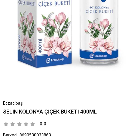
Eczacıbaşı
SELİN KOLONYA ÇİÇEK BUKETİ 400ML
0.0
Barkod
:
8690530033863