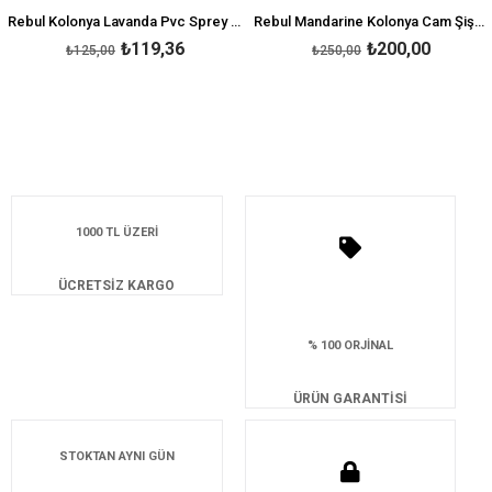
Rebul Kolonya Lavanda Pvc Sprey 125 ml
Rebul Mandarine Kolonya Cam Şişe 250 ml
₺119,36
₺200,00
₺125,00
₺250,00
1000 TL ÜZERİ
ÜCRETSİZ KARGO
% 100 ORJİNAL
ÜRÜN GARANTİSİ
STOKTAN AYNI GÜN