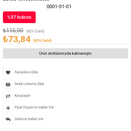
0001-01-01
%
37
İndirim
₺116,90
(KDV Dahil)
₺73,84
(KDV Dahil)
Ürün stoklarımızda kalmamıştır.
Favorilere Ekle
İstek Listeme Ekle
Karşılaştır
Fiyat Düşünce Haber Ver
Gelince Haber Ver