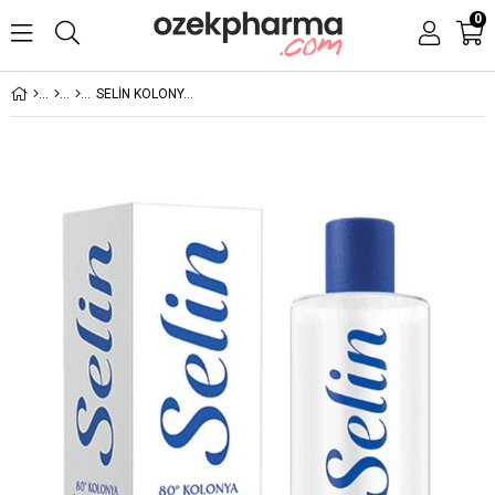
0
SELİN KOLONYA ÇİÇEK BUKETİ 400ML