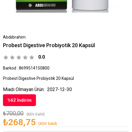
Abdiibrahim
Probest Digestive Probiyotik 20 Kapsül
0.0
Barkod
:
8699514150800
Probest Digestive Probiyotik 20 Kapsül
Miadı Olmayan Ürün:
2027-12-30
%
62
İndirim
₺700,00
(KDV Dahil)
₺268,75
(KDV Dahil)