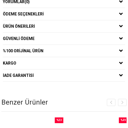
YORUMLAR
(0)
ÖDEME SEÇENEKLERI
ÜRÜN ÖNERILERI
GÜVENLI ÖDEME
%100 ORIJINAL ÜRÜN
KARGO
İADE GARANTISI
Benzer Ürünler
%33
%49
İndirim
İndirim