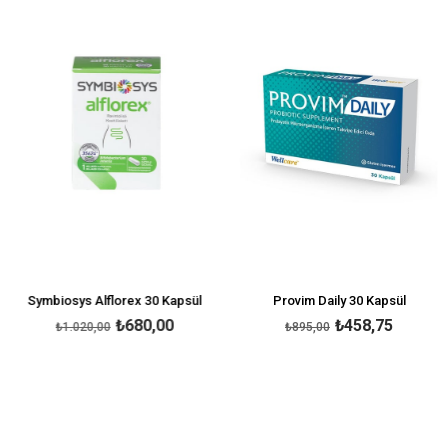
irim
%33İndirim
%49İnd
Symbiosys Alflorex 30 Kapsül
Provim Daily 30 Kapsül
₺680,00
₺458,75
₺1.020,00
₺895,00