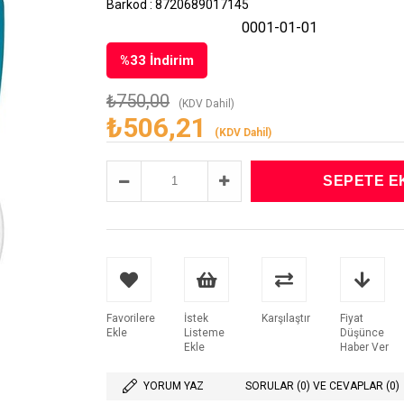
Barkod
:
8720689017145
0001-01-01
%
33
İndirim
₺750,00
(KDV Dahil)
₺506,21
(KDV Dahil)
Favorilere
İstek
Karşılaştır
Fiyat
Ekle
Listeme
Düşünce
Ekle
Haber Ver
YORUM YAZ
SORULAR (0) VE CEVAPLAR (0)