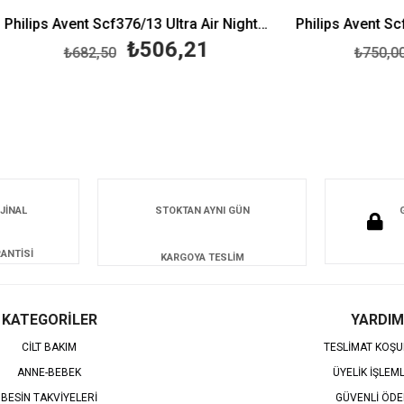
Philips Avent Scf376/13 Ultra Air Nightime 6-18 Erkek Emzik
₺506,21
₺521
₺682,50
₺750,00
JİNAL
STOKTAN AYNI GÜN
ANTİSİ
KARGOYA TESLİM
KATEGORİLER
YARDIM
CİLT BAKIM
TESLİMAT KOŞU
ANNE-BEBEK
ÜYELİK İŞLEM
BESİN TAKVİYELERİ
GÜVENLİ ÖD