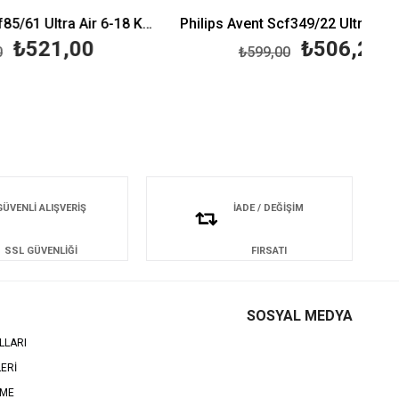
Philips Avent Scf85/61 Ultra Air 6-18 Kız Emzik
Philips Avent Scf349/22 Ultra Air 18+ Ay 2'li Kız Emzik
,00
₺506,21
₺599,00
GÜVENLİ ALIŞVERİŞ
İADE / DEĞİŞİM
SSL GÜVENLİĞİ
FIRSATI
SOSYAL MEDYA
LLARI
LERİ
EME