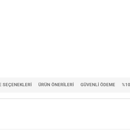
 SEÇENEKLERI
ÜRÜN ÖNERILERI
GÜVENLI ÖDEME
%10