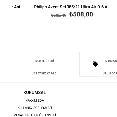
Philips Avent SCF080/70 Ultra Air Animals Emzik 6-18 Ay Erkek 2'li
Philips Avent Scf085/21 Ultra Air 0-6 Ay Emzik - Erkek
₺508,00
₺682,49
1000 TL ÜZERİ
% 100 OR
ÜCRETSİZ KARGO
ÜRÜN GAR
KURUMSAL
HAKKIMIZDA
KULLANICI SÖZLEŞMESİ
MESAFELİ SATIŞ SÖZLEŞMESİ