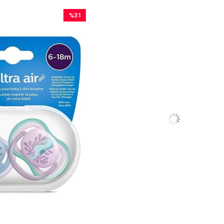
%31
%15
İndirim
İndirim
%31İndirim
%15İndirim