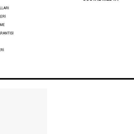
LLARI
LERİ
EME
RANTİSİ
ERİ