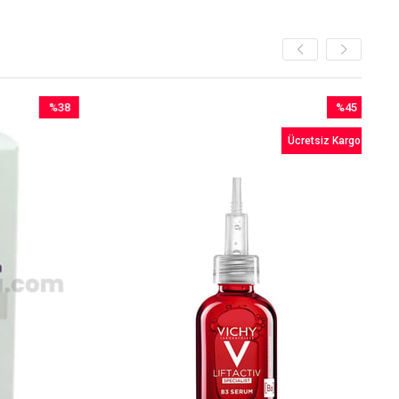
%38
%45
İndirim
İndirim
Ücretsiz Kargo
%38İndirim
%45İndirim