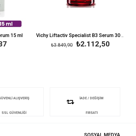
rum 15 ml
Vichy Liftactiv Specialist B3 Serum 30 ml
37
₺2.112,50
₺3.849,90
GÜVENLİ ALIŞVERİŞ
İADE / DEĞİŞİM
SSL GÜVENLİĞİ
FIRSATI
SOSYAL MEDYA