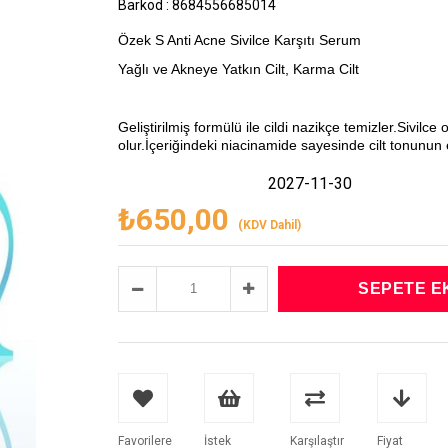
Barkod
:
8684556685014
Özek S Anti Acne Sivilce Karşıtı Serum
Yağlı ve Akneye Yatkın Cilt, Karma Cilt
Geliştirilmiş formülü ile cildi nazikçe temizler.Sivilc
olur.İçeriğindeki niacinamide sayesinde cilt tonunun 
2027-11-30
₺650,00
(KDV Dahil)
Favorilere
İstek
Karşılaştır
Fiyat