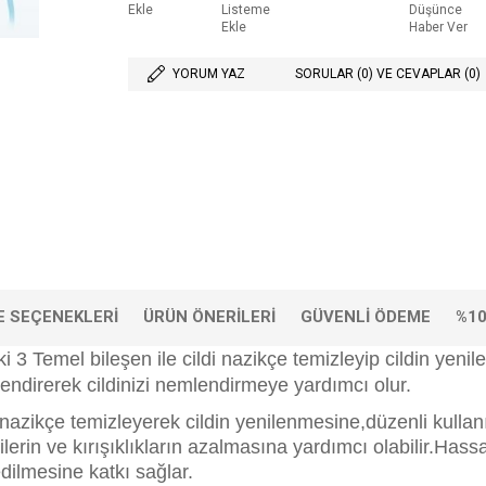
Ekle
Listeme
Düşünce
Ekle
Haber Ver
YORUM YAZ
SORULAR (0) VE CEVAPLAR (0)
 SEÇENEKLERI
ÜRÜN ÖNERILERI
GÜVENLI ÖDEME
%10
ki 3 Temel bileşen ile cildi nazikçe temizleyip cildin ye
endirerek cildinizi nemlendirmeye yardımcı olur.
 nazikçe temizleyerek cildin yenilenmesine,düzenli kulla
ilerin ve kırışıklıkların azalmasına yardımcı olabilir.Hassa
dilmesine katkı sağlar.