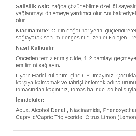
Salisilik Asit:
Yağda çözünebilme özelliği sayesind
yağlanmayı önlemeye yardımcı olur.Antibakteriyel ö
olur.
Niacinamide:
Cildin doğal bariyerini güçlendire
sağlayarak sebum dengesini düzenler.Kolajen üret
Nasıl Kullanılır
Önceden temizlenmiş cilde, 1-2 damlayı geçmeyece
emilimini sağlayın.
Uyarı:
Harici kullanım içindir. Yutmayınız. Çocuk
karşıya kalmamak ve tahrişi önlemek adına ürünü 
temasından kaçınınız, temas halinde ise bol suyla 
İçindekiler:
Aqua, Alcohol Denat., Niacinamide, Phenoxyethano
Caprylic/Capric Triglyceride, Citrus Limon (Lemo