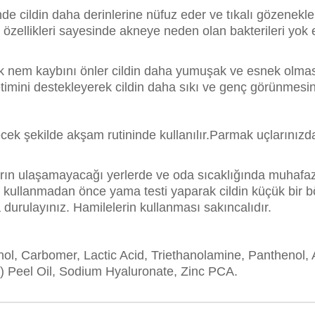
e cildin daha derinlerine nüfuz eder ve tıkalı gözenekle
zellikleri sayesinde akneye neden olan bakterileri yok ed
rek nem kaybını önler cildin daha yumuşak ve esnek olması
imini destekleyerek cildin daha sıkı ve genç görünmesin
k şekilde akşam rutininde kullanılır.Parmak uçlarınızda
ların ulaşamayacağı yerlerde ve oda sıcaklığında muhafa
kullanmadan önce yama testi yaparak cildin küçük bir b
durulayınız. Hamilelerin kullanması sakıncalıdır.
l, Carbomer, Lactic Acid, Triethanolamine, Panthenol, A
n) Peel Oil, Sodium Hyaluronate, Zinc PCA.