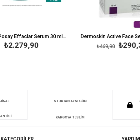
La Roche Posay Effaclar Serum 30 ml-Peeling Etkili
Dermoskin Active Face Se
₺2.279,90
₺290,
₺469,90
JİNAL
STOKTAN AYNI GÜN
ANTİSİ
KARGOYA TESLİM
KATEGORİLER
YARDIM