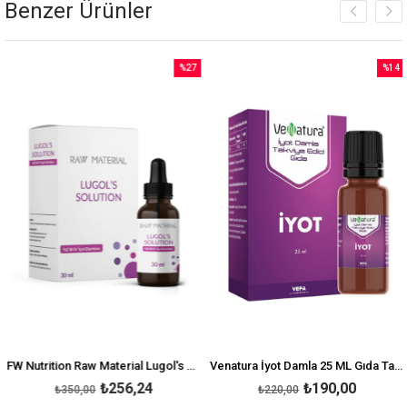
Benzer Ürünler
%27
%14
İndirim
İndirim
irim
%27İndirim
%14İnd
FW Nutrition Raw Material Lugol's Solution Iyot %2 Damla 30 ml
Venatura İyot Damla 25 ML Gıda Takviyesi
₺256,24
₺190,00
₺350,00
₺220,00