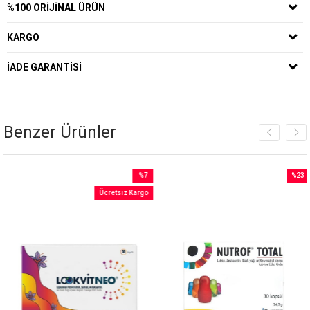
%100 ORIJINAL ÜRÜN
KARGO
İADE GARANTISI
Benzer Ürünler
%7
%23
İndirim
İndirim
Ücretsiz Kargo
%7İndirim
%23İnd