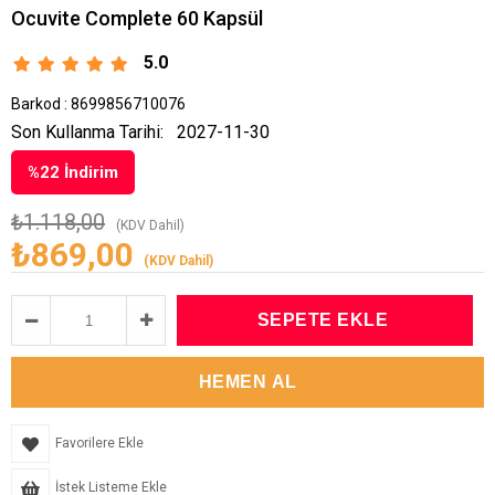
Ocuvite Complete 60 Kapsül
5.0
Barkod
:
8699856710076
Son Kullanma Tarihi:
2027-11-30
%
22
İndirim
₺1.118,00
(KDV Dahil)
₺869,00
(KDV Dahil)
Favorilere Ekle
İstek Listeme Ekle