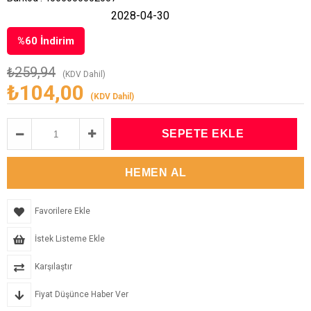
2028-04-30
%
60
İndirim
₺259,94
(KDV Dahil)
₺104,00
(KDV Dahil)
Favorilere Ekle
İstek Listeme Ekle
Karşılaştır
Fiyat Düşünce Haber Ver