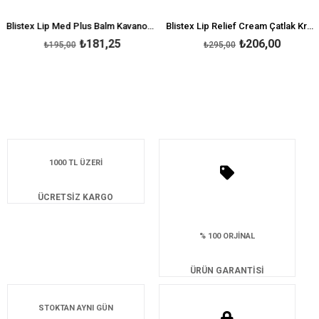
Blistex Lip Med Plus Balm Kavanoz 7 g
Blistex Lip Relief Cream Çatlak Kremi 6 ml
₺181,25
₺206,00
₺195,00
₺295,00
1000 TL ÜZERİ
ÜCRETSİZ KARGO
% 100 ORJİNAL
ÜRÜN GARANTİSİ
STOKTAN AYNI GÜN