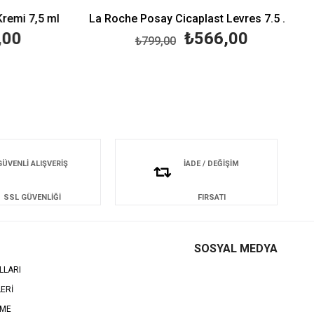
emi 7,5 ml
La Roche Posay Cicaplast Levres 7.5 ml-Dudak Kremi
00
₺566,00
₺799,00
GÜVENLİ ALIŞVERİŞ
İADE / DEĞİŞİM
SSL GÜVENLİĞİ
FIRSATI
SOSYAL MEDYA
LLARI
LERİ
EME