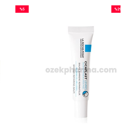
%5
%29
İndirim
İndirim
%5İndirim
%29İndirim