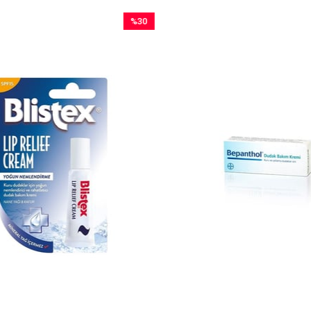
%30
İndirim
%30İndirim