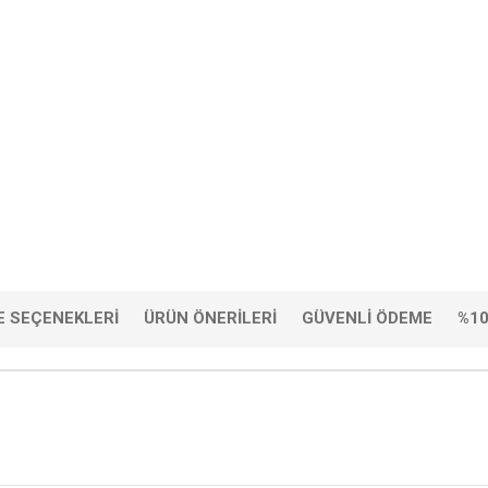
 SEÇENEKLERI
ÜRÜN ÖNERILERI
GÜVENLI ÖDEME
%10