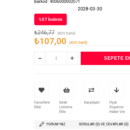
Barkod
:
4006000002071
2028-03-30
%
57
İndirim
₺246,77
(KDV Dahil)
₺107,00
(KDV Dahil)
Favorilere
İstek
Karşılaştır
Fiyat
Ekle
Listeme
Düşünce
Ekle
Haber Ver
YORUM YAZ
SORULAR (0) VE CEVAPLAR (0)