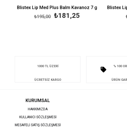
raw Plantcolor No3 Dudak Renklendirici
Blistex Lip Med Plus Balm Kavanoz 7 g
₺181,25
₺195,00
₺2
1000 TL ÜZERİ
% 100 OR
ÜCRETSİZ KARGO
ÜRÜN GAR
KURUMSAL
HAKKIMIZDA
KULLANICI SÖZLEŞMESİ
MESAFELİ SATIŞ SÖZLEŞMESİ