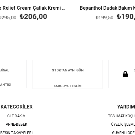
Blistex Lip Relief Cream Çatlak Kremi 6 ml
Bepanthol Dudak Bakım Kr
₺206,00
₺190,
95,00
₺199,50
JİNAL
STOKTAN AYNI GÜN
ANTİSİ
KARGOYA TESLİM
KATEGORİLER
YARDIM
CİLT BAKIM
TESLİMAT KOŞU
ANNE-BEBEK
ÜYELİK İŞLEM
BESİN TAKVİYELERİ
GÜVENLİ ÖD