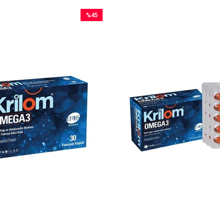
%45
İndirim
%45İndirim