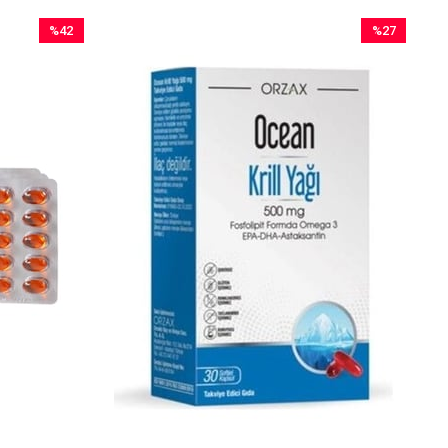
%42
%27
İndirim
İndirim
%42İndirim
%27İndirim