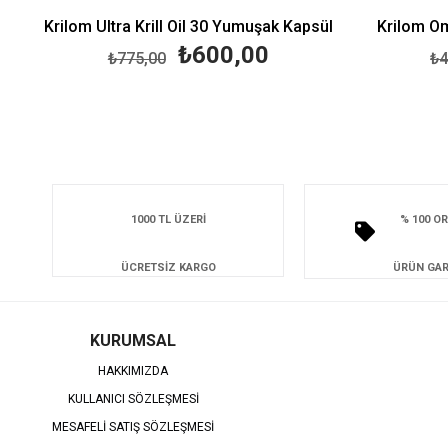
Krilom Ultra Krill Oil 30 Yumuşak Kapsül
Krilom O
₺600,00
₺775,00
₺4
1000 TL ÜZERİ
% 100 OR
ÜCRETSİZ KARGO
ÜRÜN GAR
KURUMSAL
HAKKIMIZDA
KULLANICI SÖZLEŞMESİ
MESAFELİ SATIŞ SÖZLEŞMESİ