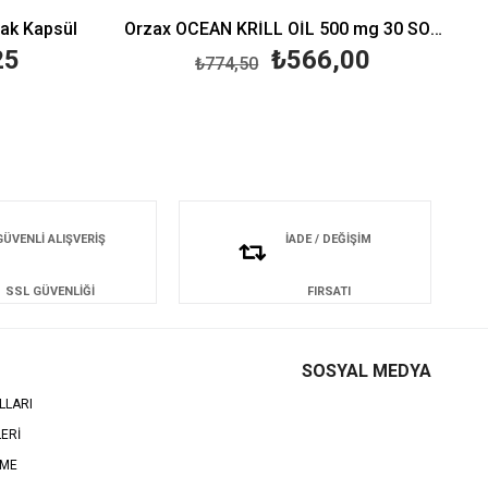
ak Kapsül
Orzax OCEAN KRİLL OİL 500 mg 30 SOFT KAPSÜL
25
₺566,00
₺774,50
GÜVENLİ ALIŞVERİŞ
İADE / DEĞİŞİM
SSL GÜVENLİĞİ
FIRSATI
SOSYAL MEDYA
LLARI
LERİ
EME