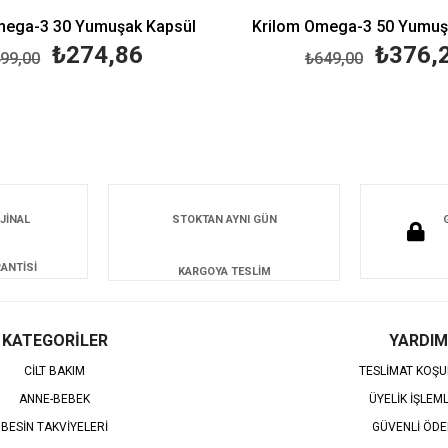
mega-3 30 Yumuşak Kapsül
Krilom Omega-3 50 Yumuş
₺274,86
₺376,
99,00
₺649,00
JİNAL
STOKTAN AYNI GÜN
ANTİSİ
KARGOYA TESLİM
KATEGORİLER
YARDIM
CİLT BAKIM
TESLİMAT KOŞU
ANNE-BEBEK
ÜYELİK İŞLEM
BESİN TAKVİYELERİ
GÜVENLİ ÖD