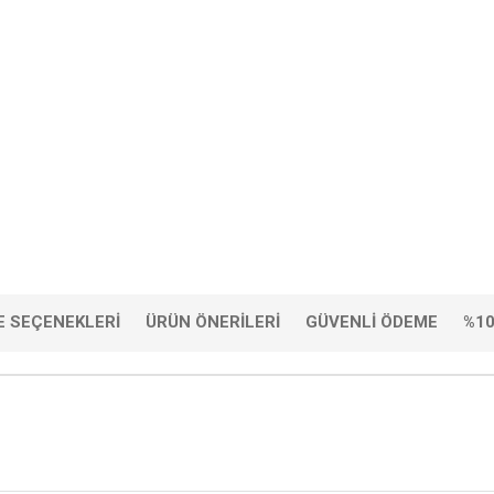
 SEÇENEKLERI
ÜRÜN ÖNERILERI
GÜVENLI ÖDEME
%10