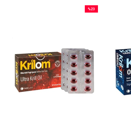
%23
İndirim
%23İndirim