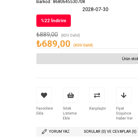
Barkod
:
8680645530708
2028-07-30
%
22
İndirim
₺889,00
(KDV Dahil)
₺689,00
(KDV Dahil)
Ürün sto
Favorilere
İstek
Karşılaştır
Fiyat
Ekle
Listeme
Düşünce
Ekle
Haber Ver
YORUM YAZ
SORULAR (0) VE CEVAPLAR (0)