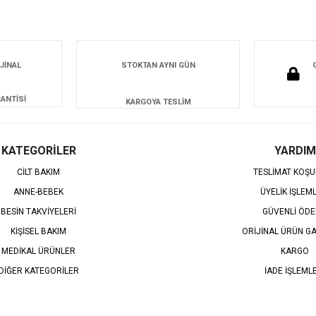
JİNAL
STOKTAN AYNI GÜN
ANTİSİ
KARGOYA TESLİM
KATEGORİLER
YARDIM
CİLT BAKIM
TESLİMAT KOŞU
ANNE-BEBEK
ÜYELİK İŞLEM
BESİN TAKVİYELERİ
GÜVENLİ ÖD
KİŞİSEL BAKIM
ORİJİNAL ÜRÜN GA
MEDİKAL ÜRÜNLER
KARGO
DİĞER KATEGORİLER
İADE İŞLEML