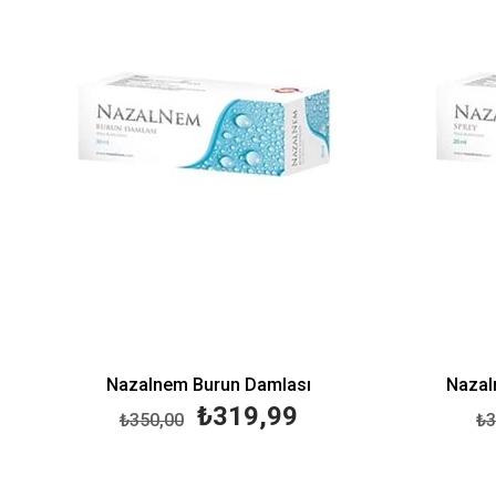
Nazalnem Burun Damlası
Nazal
₺319,99
₺350,00
₺3