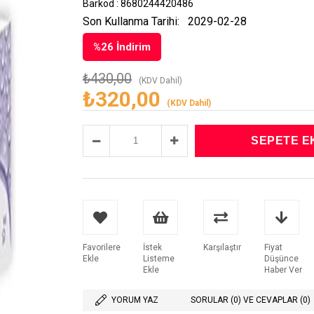
Barkod
:
8680244420486
Son Kullanma Tarihi:
2029-02-28
%
26
İndirim
₺430,00
(KDV Dahil)
₺320,00
(KDV Dahil)
Favorilere
İstek
Karşılaştır
Fiyat
Ekle
Listeme
Düşünce
Ekle
Haber Ver
YORUM YAZ
SORULAR (0) VE CEVAPLAR (0)