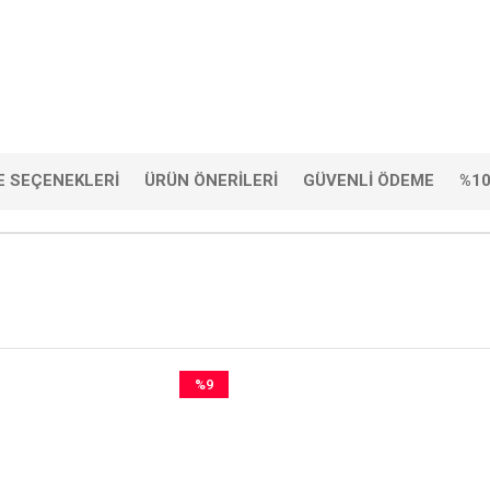
 SEÇENEKLERI
ÜRÜN ÖNERILERI
GÜVENLI ÖDEME
%10
%9
İndirim
%9İndirim