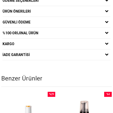
ÖDEME SEÇENEKLERI
ÜRÜN ÖNERILERI
GÜVENLI ÖDEME
%100 ORIJINAL ÜRÜN
KARGO
İADE GARANTISI
Benzer Ürünler
%29
%4
İndirim
İndirim
%29İndirim
%4İndi