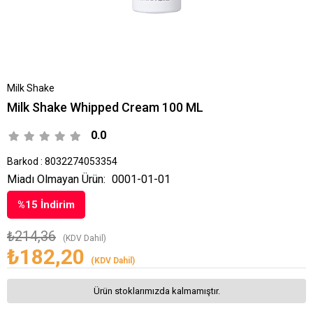
Milk Shake
Milk Shake Whipped Cream 100 ML
0.0
Barkod
:
8032274053354
Miadı Olmayan Ürün:
0001-01-01
%
15
İndirim
₺214,36
(KDV Dahil)
₺182,20
(KDV Dahil)
Ürün stoklarımızda kalmamıştır.