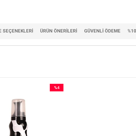
 SEÇENEKLERI
ÜRÜN ÖNERILERI
GÜVENLI ÖDEME
%10
%4
İndirim
%4İndirim