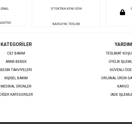
JİNAL
STOKTAN AYNI GÜN
ANTİSİ
KARGOYA TESLİM
KATEGORİLER
YARDIM
CİLT BAKIM
TESLİMAT KOŞU
ANNE-BEBEK
ÜYELİK İŞLEM
BESİN TAKVİYELERİ
GÜVENLİ ÖD
KİŞİSEL BAKIM
ORİJİNAL ÜRÜN GA
MEDİKAL ÜRÜNLER
KARGO
DİĞER KATEGORİLER
İADE İŞLEML