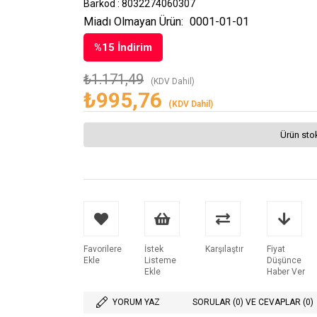
Barkod
:
8032274060307
Miadı Olmayan Ürün:
0001-01-01
%
15
İndirim
₺1.171,49
(KDV Dahil)
₺995,76
(KDV Dahil)
Ürün sto
Favorilere
İstek
Karşılaştır
Fiyat
Ekle
Listeme
Düşünce
Ekle
Haber Ver
YORUM YAZ
SORULAR (0) VE CEVAPLAR (0)