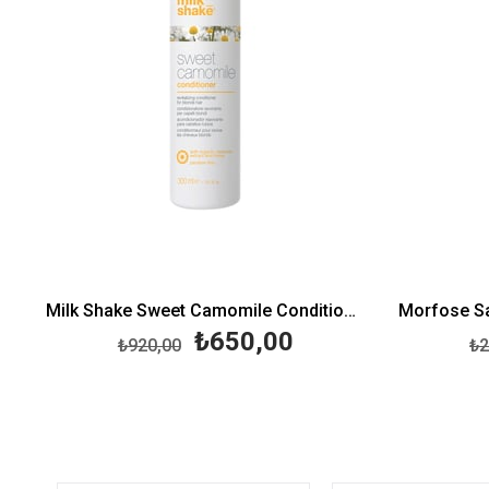
Milk Shake Sweet Camomile Conditioner 300 ML
₺650,00
₺920,00
₺2