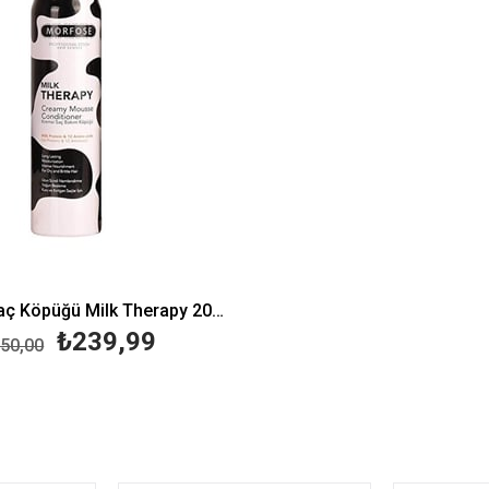
Morfose Saç Köpüğü Milk Therapy 200 ml
₺239,99
50,00