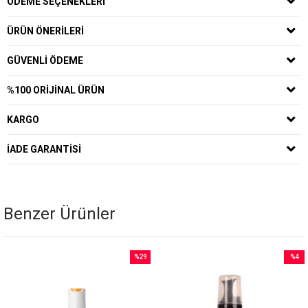
ÖDEME SEÇENEKLERI
ÜRÜN ÖNERILERI
GÜVENLI ÖDEME
%100 ORIJINAL ÜRÜN
KARGO
İADE GARANTISI
Benzer Ürünler
%29
%4
İndirim
İndirim
%29İndirim
%4İndi