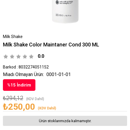
Milk Shake
Milk Shake Color Maintaner Cond 300 ML
0.0
Barkod
:
8032274051152
Miadı Olmayan Ürün:
0001-01-01
%
15
İndirim
₺294,12
(KDV Dahil)
₺250,00
(KDV Dahil)
Ürün stoklarımızda kalmamıştır.