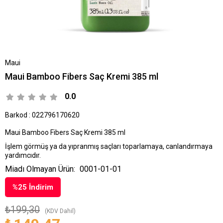
Maui
Maui Bamboo Fibers Saç Kremi 385 ml
0.0
Barkod
:
022796170620
Maui Bamboo Fibers Saç Kremi 385 ml
İşlem görmüş ya da yıpranmış saçları toparlamaya, canlandırmaya
yardımcıdır.
Miadı Olmayan Ürün:
0001-01-01
%
25
İndirim
₺199,30
(KDV Dahil)