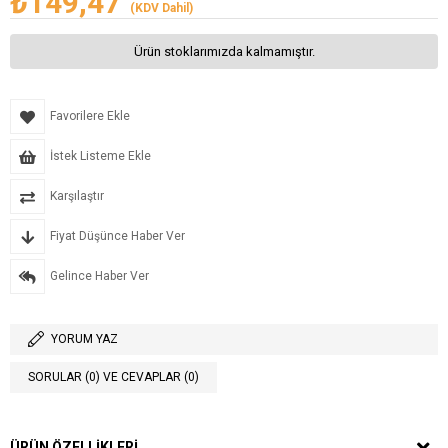
₺149,47
(KDV Dahil)
Ürün stoklarımızda kalmamıştır.
Favorilere Ekle
İstek Listeme Ekle
Karşılaştır
Fiyat Düşünce Haber Ver
Gelince Haber Ver
YORUM YAZ
SORULAR (0) VE CEVAPLAR (0)
ÜRÜN ÖZELLIKLERI