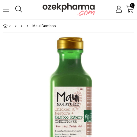
0
Maui Bamboo Fibers Saç Kremi 385 ml