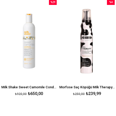
%29
%4
İndirim
İndirim
%29İndirim
%4İndi
Milk Shake Sweet Camomile Conditioner 300 ML
Morfose Saç Köpüğü Milk Therapy 200 ml
₺650,00
₺239,99
₺920,00
₺250,00