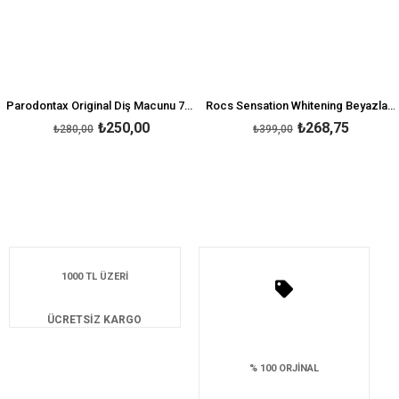
Parodontax Original Diş Macunu 75 ml
Rocs Sensation Whitening Beyazlatıcı Parlatıcı Diş Macunu 60 ml
₺250,00
₺268,75
₺280,00
₺399,00
1000 TL ÜZERİ
ÜCRETSİZ KARGO
% 100 ORJİNAL