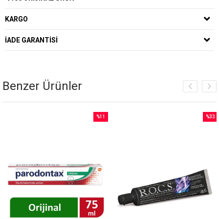
KARGO
İADE GARANTISI
Benzer Ürünler
%11
%33
İndirim
İndirim
rim
%11İndirim
%33İnd