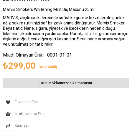
Marvis Smokers Whitening Mint Diş Macunu 25ml
MARVIS, alışılmadık derecede sofistike gurme lezzetleri ile günlük
ağız bakım rutininizi saf bir zevk anına dönüştürür. Marvis Smoker
Beyazlatıcı Nane, sigara, yiyecek ve içeceklerin neden olduğu
lekelerin çıkarılmasına yardımcı olur. Parlak, ışıltılı bir gülümseme için
dişlerin doğal beyazlığını geri kazandırır. Serin nane aroması yoğun
ve unutulmaz bir tat bırakır.
Miadı Olmayan Ürün:
0001-01-01
₺299,00
(KDV Dahil)
Ürün stoklarımızda kalmamıştır.
Favorilere Ekle
İstek Listeme Ekle
Karşılaştır