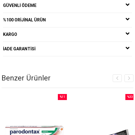
GÜVENLI ÖDEME
%100 ORIJINAL ÜRÜN
KARGO
İADE GARANTISI
Benzer Ürünler
%11
%33
İndirim
İndirim
rim
%11İndirim
%33İnd