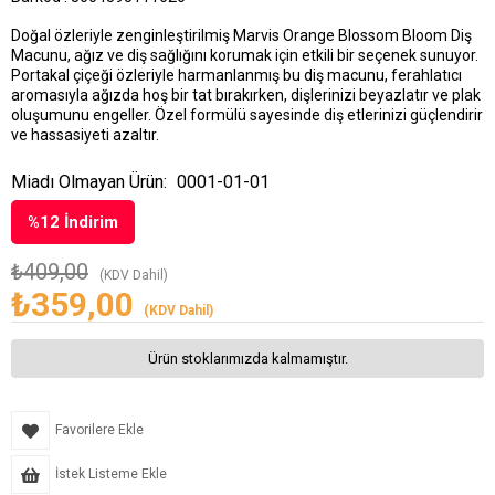
Doğal özleriyle zenginleştirilmiş Marvis Orange Blossom Bloom Diş
Macunu, ağız ve diş sağlığını korumak için etkili bir seçenek sunuyor.
Portakal çiçeği özleriyle harmanlanmış bu diş macunu, ferahlatıcı
aromasıyla ağızda hoş bir tat bırakırken, dişlerinizi beyazlatır ve plak
oluşumunu engeller. Özel formülü sayesinde diş etlerinizi güçlendirir
ve hassasiyeti azaltır.
Miadı Olmayan Ürün:
0001-01-01
%
12
İndirim
₺409,00
(KDV Dahil)
₺359,00
(KDV Dahil)
Ürün stoklarımızda kalmamıştır.
Favorilere Ekle
İstek Listeme Ekle