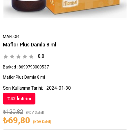
MAFLOR
Maflor Plus Damla 8 ml
0.0
Barkod
:
8699793000537
Maflor Plus Damla 8 ml
Son Kullanma Tarihi:
2024-01-30
%
42
İndirim
₺120,82
(KDV Dahil)
₺69,80
(KDV Dahil)