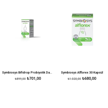
irim
%22İndirim
%33İnd
Symbiosys Bifidrop Probiyotik Damla 8 ml
Symbiosys Alflorex 30 Kapsül
₺701,00
₺680,00
₺899,00
₺1.020,00