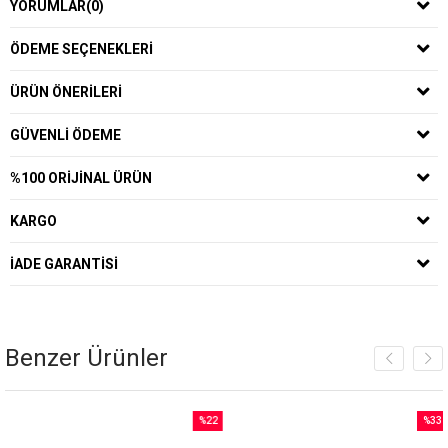
YORUMLAR
(0)
ÖDEME SEÇENEKLERI
ÜRÜN ÖNERILERI
GÜVENLI ÖDEME
%100 ORIJINAL ÜRÜN
KARGO
İADE GARANTISI
Benzer Ürünler
%22
%33
İndirim
İndirim