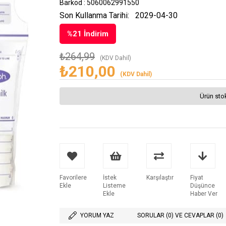
Barkod
:
5060062991550
Son Kullanma Tarihi:
2029-04-30
%
21
İndirim
₺264,99
(KDV Dahil)
₺210,00
(KDV Dahil)
Ürün sto
Favorilere
İstek
Karşılaştır
Fiyat
Ekle
Listeme
Düşünce
Ekle
Haber Ver
YORUM YAZ
SORULAR (0) VE CEVAPLAR (0)