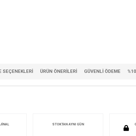
 SEÇENEKLERI
ÜRÜN ÖNERILERI
GÜVENLI ÖDEME
%10
JİNAL
STOKTAN AYNI GÜN