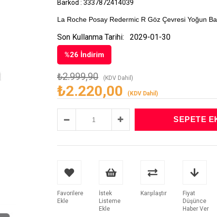
Barkod
:
3337872414039
La Roche Posay Redermic R Göz Çevresi Yoğun B
Son Kullanma Tarihi:
2029-01-30
%
26
İndirim
₺2.999,90
(KDV Dahil)
₺2.220,00
(KDV Dahil)
Favorilere
İstek
Karşılaştır
Fiyat
Ekle
Listeme
Düşünce
Ekle
Haber Ver