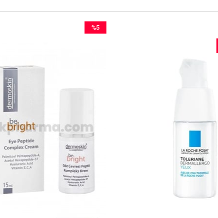
%5
İndirim
%5İndirim