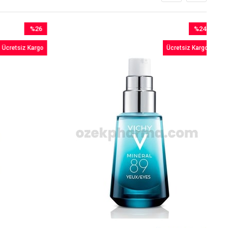
%26
%24
İndirim
İndirim
Ücretsiz Kargo
Ücretsiz Kargo
%26İndirim
%24İndirim