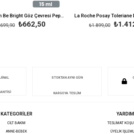
Dermoskin Be Bright Göz Çevresi Peptit Kompleks Krem 15 ml
₺662,50
₺1.412
99,90
₺1.899,00
JİNAL
STOKTAN AYNI GÜN
ANTİSİ
KARGOYA TESLİM
KATEGORİLER
YARDIM
CİLT BAKIM
TESLİMAT KOŞU
ANNE-BEBEK
ÜYELİK İŞLEM