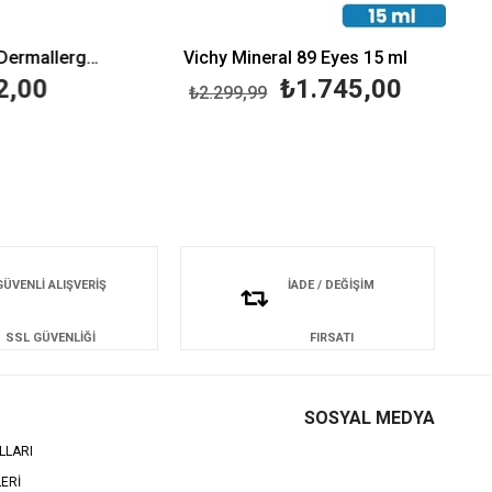
La Roche Posay Toleriane Dermallergo Yeux 20 ml
Vichy Mineral 89 Eyes 15 ml
,00
₺1.745,00
₺2.299,99
GÜVENLİ ALIŞVERİŞ
İADE / DEĞİŞİM
SSL GÜVENLİĞİ
FIRSATI
SOSYAL MEDYA
LLARI
LERİ