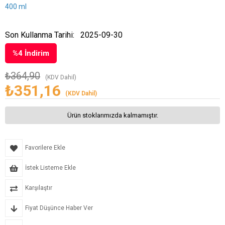
400 ml
Son Kullanma Tarihi:
2025-09-30
%
4
İndirim
₺364,90
(KDV Dahil)
₺351,16
(KDV Dahil)
Ürün stoklarımızda kalmamıştır.
Favorilere Ekle
İstek Listeme Ekle
Karşılaştır
Fiyat Düşünce Haber Ver