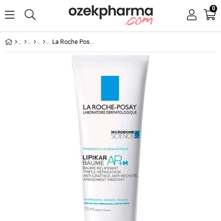
0
La Roche Posay Lipikar Baume AP+M 75ml