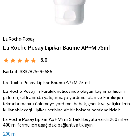
La Roche-Posay
La Roche Posay Lipikar Baume AP+M 75ml
5.0
Barkod
:
3337875696586
La Roche Posay Lipikar Baume AP+M 75 ml
La Roche Posay’ın kuruluk neticesinde oluşan kaşınma hissini
gideren, cildi anında
yatıştırmaya
yardımcı olan ve kuruluğun
tekrarlanmasını önlemeye yardımcı
bebek
, çocuk ve yetişkinlerin
kullanabileceği
Lipikar
serisine ait bir balsam nemlendiricidir.
La Roche Posay Lipikar Ap+ M'nin
3 farklı boyutu vardır.200 ml ve
400 ml formu için aşağıdaki bağlantıya tıklayın.
200 ml