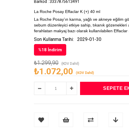
Barkod
:
3337875613491
La Roche Posay Effaclar K (+) 40 ml
La Roche Posay’ın karma
, yağlı ve akneye eğilim g
sebum
düzenleyici etkiye sahip, tıkanık gözenekleri
ferahlatan
makyaj
bazı olarak kullanılabilen Effaclar 
Son Kullanma Tarihi:
2029-01-30
%
18
İndirim
₺1.299,90
(KDV Dahil)
₺1.072,00
(KDV Dahil)