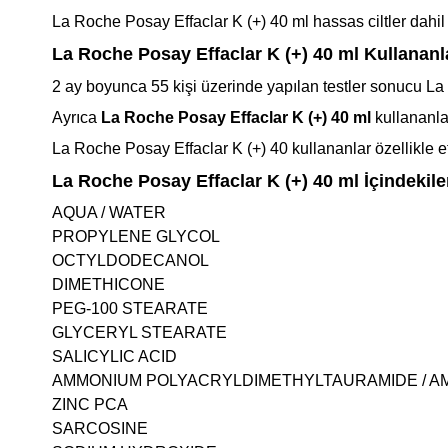
La Roche Posay Effaclar K (+) 40 ml hassas ciltler dahil 
La Roche Posay Effaclar K (+) 40 ml Kullananl
2 ay boyunca 55 kişi üzerinde yapılan testler sonucu La
Ayrıca
La Roche Posay Effaclar K (+) 40 ml
kullananla
La Roche Posay Effaclar K (+) 40 kullananlar özellikle effa
La Roche Posay Effaclar K (+) 40 ml
İçindekile
AQUA / WATER
PROPYLENE GLYCOL
OCTYLDODECANOL
DIMETHICONE
PEG-100 STEARATE
GLYCERYL STEARATE
SALICYLIC ACID
AMMONIUM POLYACRYLDIMETHYLTAURAMIDE / A
ZINC PCA
SARCOSINE