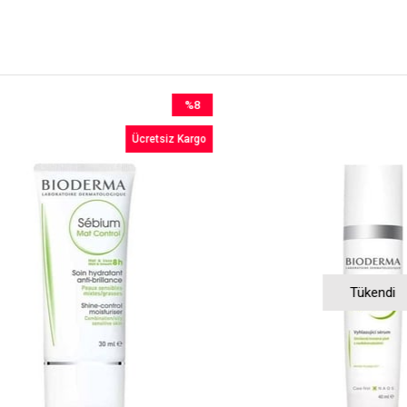
%8
İndirim
Ücretsiz Kargo
%8İndirim
Tükendi