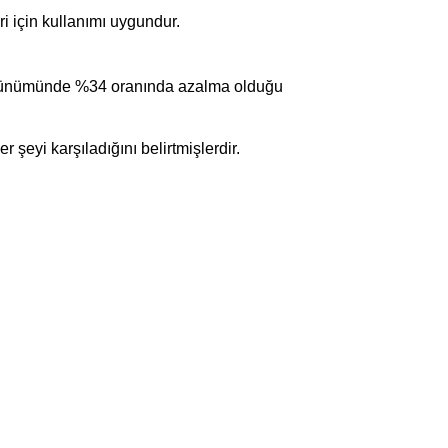
ri için kullanımı uygundur.
örünümünde %34 oranında azalma olduğu
 şeyi karşıladığını belirtmişlerdir.