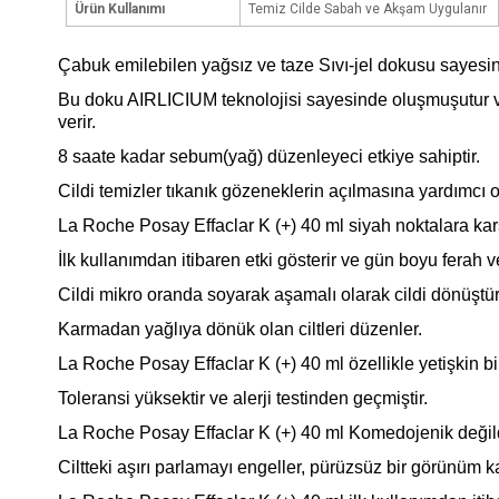
Ürün Kullanımı
Temiz Cilde Sabah ve Akşam Uygulanır
Çabuk emilebilen yağsız ve taze Sıvı-jel dokusu sayesinde
Bu doku AIRLICIUM teknolojisi sayesinde oluşmuşutur ve 
verir.
8 saate kadar sebum(yağ) düzenleyeci etkiye sahiptir.
Cildi temizler tıkanık gözeneklerin açılmasına yardımcı o
La Roche Posay Effaclar K (+) 40 ml siyah noktalara kar
İlk kullanımdan itibaren etki gösterir ve gün boyu ferah ve 
Cildi mikro oranda soyarak aşamalı olarak cildi dönüştür
Karmadan yağlıya dönük olan ciltleri düzenler.
La Roche Posay Effaclar K (+) 40 ml özellikle yetişkin bire
Toleransi yüksektir ve alerji testinden geçmiştir.
La Roche Posay Effaclar K (+) 40 ml Komedojenik değild
Ciltteki aşırı parlamayı engeller, pürüzsüz bir görünüm ka