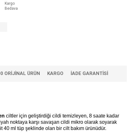
Kargo
Bedava
0 ORIJINAL ÜRÜN
KARGO
İADE GARANTISI
len
ciltler için geliştirdiği cildi temizleyen, 8 saate kadar
iyah noktaya karşı savaşan cildi mikro olarak soyarak
it 40 ml tüp şeklinde olan bir cilt bakım ürünüdür.