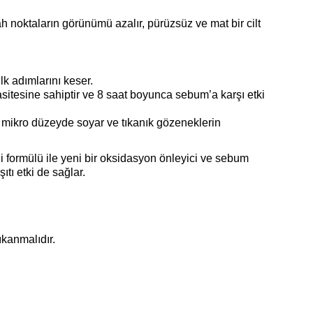
ah noktaların görünümü azalır, pürüzsüz ve mat bir cilt
lk adımlarını keser.
tesine sahiptir ve 8 saat boyunca sebum’a karşı etki
di mikro düzeyde soyar ve tıkanık gözeneklerin
kli formülü ile yeni bir oksidasyon önleyici ve sebum
ıtı etki de sağlar.
ıkanmalıdır.