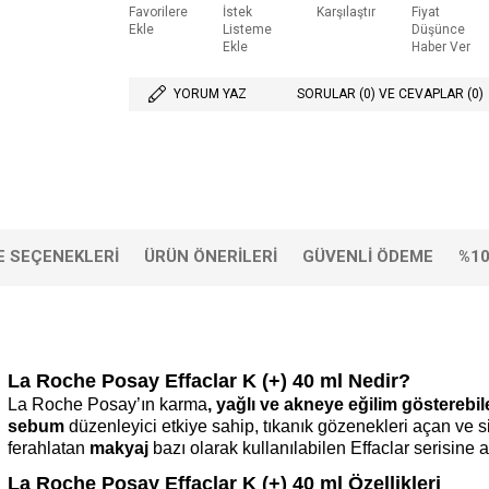
Favorilere
İstek
Karşılaştır
Fiyat
Ekle
Listeme
Düşünce
Ekle
Haber Ver
YORUM YAZ
SORULAR (0) VE CEVAPLAR (0)
 SEÇENEKLERI
ÜRÜN ÖNERILERI
GÜVENLI ÖDEME
%10
La Roche Posay Effaclar K (+) 40 ml Nedir?
La Roche Posay’ın karma
, yağlı ve akneye eğilim gösterebi
sebum
düzenleyici etkiye sahip, tıkanık gözenekleri açan ve s
ferahlatan
makyaj
bazı olarak kullanılabilen Effaclar serisine a
La Roche Posay Effaclar K (+) 40 ml Özellikleri