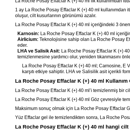
La Roche Posay Effaclar K (+) 40 ml ilk kullanımdan itibar
1 ay La Roche Posay Effaclar K (+) 40 ml kullanımdan itib
oluşur, cilt kusurlarının görünümü azalır.
La Roche Posay Effaclar K (+) 40 ml içeriğindeki 3 öneml
Karnosin:
La Roche Posay Effaclar K (+) 40 ml içeriğin
Airlicium:
Teknolojisine sahip olan La Roche Posay Eff
eder.
LHA ve Salisik Asit:
La Roche Posay Effaclar K (+) 40 m
temizlenmesine yardımcı olur, yeniden tıkanmasını önle
La Roche Posay Effaclar K (+) 40 ml; Carnosine, E Vita
karşıtı etkiye sahiptir. LHA ve Salisilik asit içerikli f
La Roche Posay Effaclar K (+) 40 ml Kullanım 
La Roche Posay Effaclar K (+) 40 ml’i temizlenmiş bir c
La Roche Posay Effaclar K (+) 40 ml Göz çevresiyle tema
Maksimum sonuç olmak için La Roche Posay Effaclar Gel 
Yüz Effaclar gel ile temizlendikten sonra, La Roche Posa
La Roche Posay Effaclar K (+) 40 ml hangi cilt 