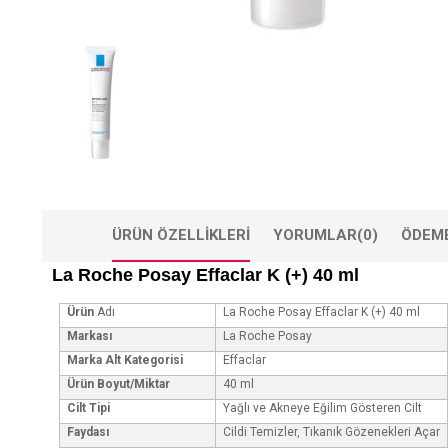
ÜRÜN ÖZELLIKLERI
YORUMLAR
(0)
ÖDEME
La Roche Posay Effaclar K (+) 40 ml
Ürün
Adı
La Roche Posay Effaclar K (+) 40 ml
Markası
La Roche Posay
Marka Alt Kategorisi
Effaclar
Ürün Boyut/Miktar
40 ml
Cilt Tipi
Yağlı ve Akneye Eğilim Gösteren Cilt
Faydası
Cildi Temizler, Tıkanık Gözenekleri Açar