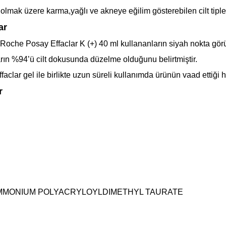
olmak üzere karma,yağlı ve akneye eğilim gösterebilen cilt tiple
ar
 Roche Posay Effaclar K (+) 40 ml
kullananların siyah nokta g
rın %94’ü cilt dokusunda düzelme olduğunu belirtmiştir.
clar gel ile birlikte uzun süreli kullanımda ürünün vaad ettiği her
r
MMONIUM POLYACRYLOYLDIMETHYL TAURATE