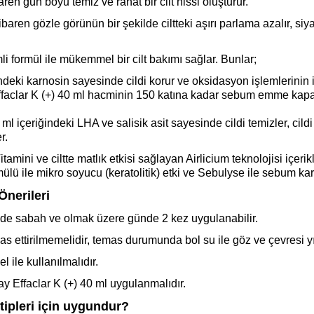
en gün boyu temiz ve rahat bir cilt hissi oluşturur.
aren gözle görünün bir şekilde ciltteki aşırı parlama azalır, siy
i formül ile mükemmel bir cilt bakımı sağlar. Bunlar;
deki karnosin sayesinde cildi korur ve oksidasyon işlemlerinin i
aclar K (+) 40 ml hacminin 150 katına kadar sebum emme kapasi
l içeriğindeki LHA ve salisik asit sayesinde cildi temizler, cil
r.
mini ve ciltte matlık etkisi sağlayan Airlicium teknolojisi içeri
ormülü ile mikro soyucu (keratolitik) etki ve Sebulyse ile sebum karş
Önerileri
ilde sabah ve olmak üzere günde 2 kez uygulanabilir.
s ettirilmemelidir, temas durumunda bol su ile göz ve çevresi y
ile kullanılmalıdır.
y Effaclar K (+) 40 ml uygulanmalıdır.
tipleri için uygundur?