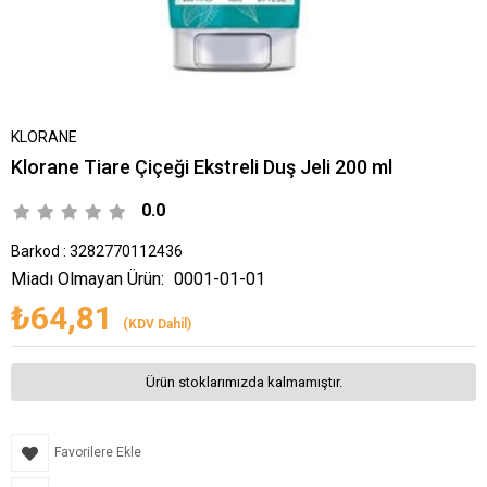
KLORANE
Klorane Tiare Çiçeği Ekstreli Duş Jeli 200 ml
0.0
Barkod
:
3282770112436
Miadı Olmayan Ürün:
0001-01-01
₺64,81
(KDV Dahil)
Ürün stoklarımızda kalmamıştır.
Favorilere Ekle