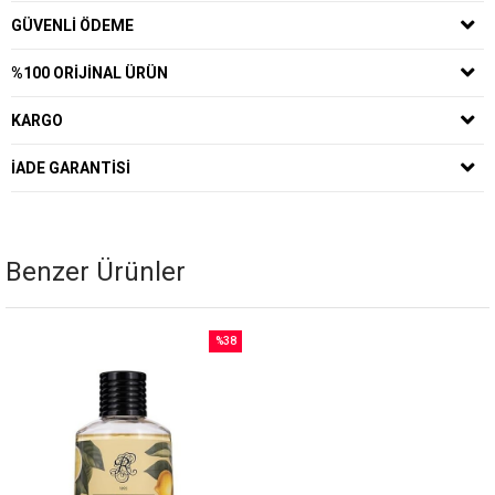
GÜVENLI ÖDEME
%100 ORIJINAL ÜRÜN
KARGO
İADE GARANTISI
Benzer Ürünler
%38
İndirim
%38İndirim