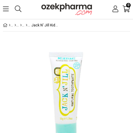
0
Jack N' Jill Kids Milkshake Aromalı Diş Macunu 50 gr