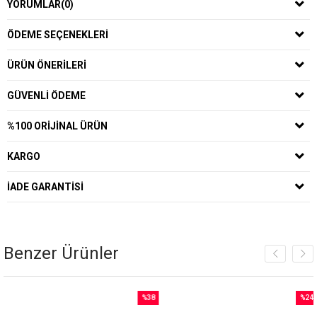
YORUMLAR
(0)
ÖDEME SEÇENEKLERI
ÜRÜN ÖNERILERI
GÜVENLI ÖDEME
%100 ORIJINAL ÜRÜN
KARGO
İADE GARANTISI
Benzer Ürünler
%38
%24
İndirim
İndirim