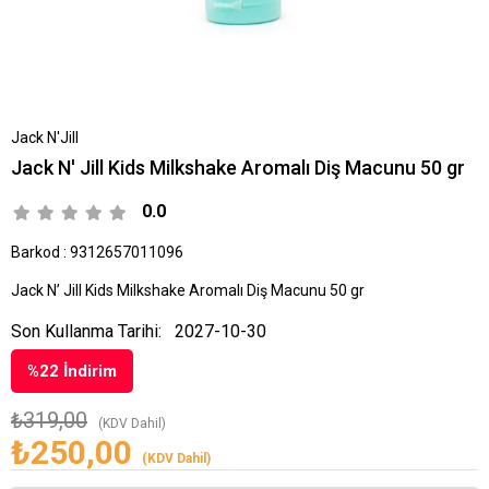
Jack N'Jill
Jack N' Jill Kids Milkshake Aromalı Diş Macunu 50 gr
0.0
Barkod
:
9312657011096
Jack N’ Jill Kids Milkshake Aromalı Diş Macunu 50 gr
Son Kullanma Tarihi:
2027-10-30
%
22
İndirim
₺319,00
(KDV Dahil)
₺250,00
(KDV Dahil)