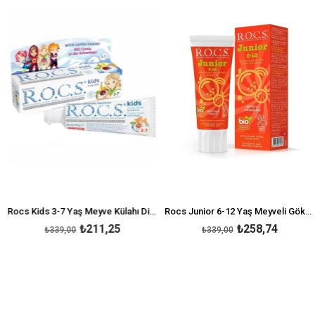
rim
%38İndirim
%24İnd
Rocs Kids 3-7 Yaş Meyve Külahı Diş Macunu 35 ml
Rocs Junior 6-12 Yaş Meyveli Gökkuşağı Diş Macunu 60 ml
₺211,25
₺258,74
₺339,00
₺339,00