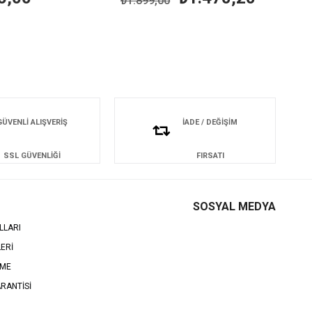
₺1.899,00
GÜVENLİ ALIŞVERİŞ
İADE / DEĞİŞİM
SSL GÜVENLİĞİ
FIRSATI
SOSYAL MEDYA
LLARI
LERİ
EME
RANTİSİ