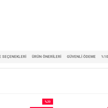
 SEÇENEKLERI
ÜRÜN ÖNERILERI
GÜVENLI ÖDEME
%10
%20
İndirim