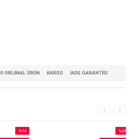
0 ORIJINAL ÜRÜN
KARGO
İADE GARANTISI
%14
%23
İndirim
İndirim