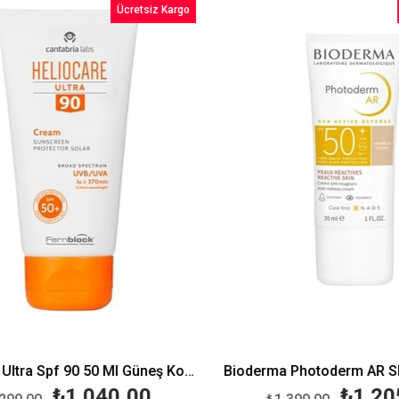
Ücretsiz Kargo
%20İndirim
Heliocare Ultra Spf 90 50 Ml Güneş Koruma Kremi
Bioderma Photoderm AR SPF
₺1.040,00
₺1.205