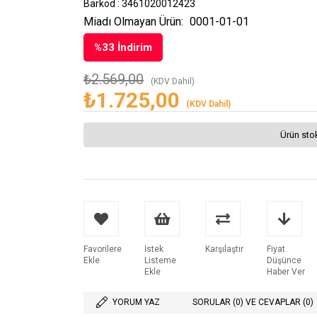
Barkod
:
3461020012423
Miadı Olmayan Ürün:
0001-01-01
%
33
İndirim
₺2.569,00
(KDV Dahil)
₺1.725,00
(KDV Dahil)
Ürün sto
Favorilere
İstek
Karşılaştır
Fiyat
Ekle
Listeme
Düşünce
Ekle
Haber Ver
YORUM YAZ
SORULAR (0) VE CEVAPLAR (0)