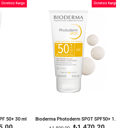
Ücretsiz Kargo
Ücretsiz Kargo
%14İndirim
%23İndirim
 50+ 30 ml
Bioderma Photoderm SPOT SPF50+ 150ml
,00
₺1.470,20