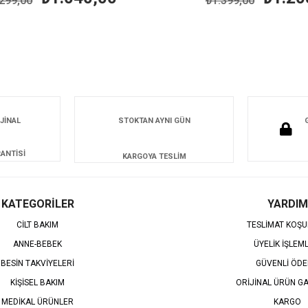
99,00
₺1.399,00
JİNAL
STOKTAN AYNI GÜN
ANTİSİ
KARGOYA TESLİM
KATEGORİLER
YARDIM
CİLT BAKIM
TESLİMAT KOŞU
ANNE-BEBEK
ÜYELİK İŞLEM
BESİN TAKVİYELERİ
GÜVENLİ ÖD
KİŞİSEL BAKIM
ORİJİNAL ÜRÜN GA
MEDİKAL ÜRÜNLER
KARGO