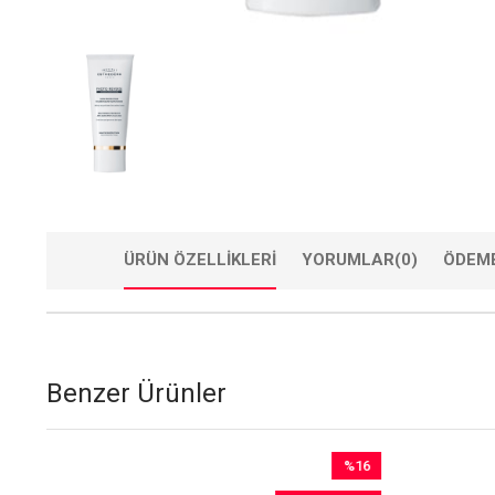
ÜRÜN ÖZELLIKLERI
YORUMLAR
(0)
ÖDEME
Benzer Ürünler
1
%16
im
İndirim