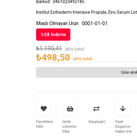
Barkod
:
3461023492185
Institut Esthederm Intensive Propolis Zinc Serum Lo
Miadı Olmayan Ürün:
0001-01-01
%
58
İndirim
₺1.195,41
(KDV Dahil)
₺498,50
(KDV Dahil)
Ürün sto
Favorilere
İstek
Karşılaştır
Fiyat
Ekle
Listeme
Düşünce
Ekle
Haber Ver