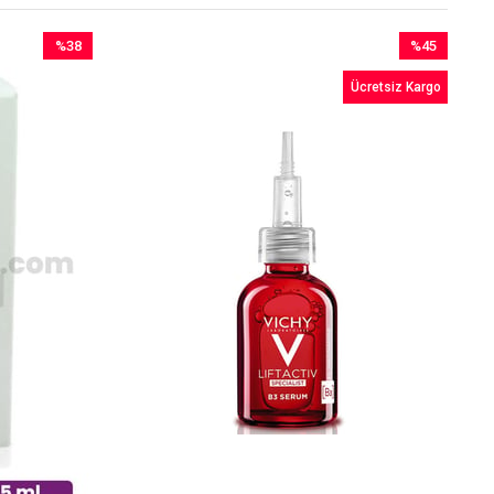
%38
%45
İndirim
İndirim
Ücretsiz Kargo
%38İndirim
%45İndirim