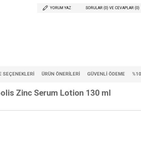
YORUM YAZ
SORULAR (0) VE CEVAPLAR (0)
 SEÇENEKLERI
ÜRÜN ÖNERILERI
GÜVENLI ÖDEME
%10
polis Zinc Serum Lotion 130 ml