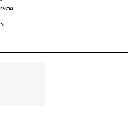
EME
RANTİSİ
ERİ