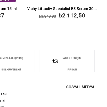
rum 15 ml
Vichy Liftactiv Specialist B3 Serum 30 ml
37
₺2.112,50
₺3.849,90
GÜVENLİ ALIŞVERİŞ
İADE / DEĞİŞİM
SSL GÜVENLİĞİ
FIRSATI
SOSYAL MEDYA
LLARI
LERİ