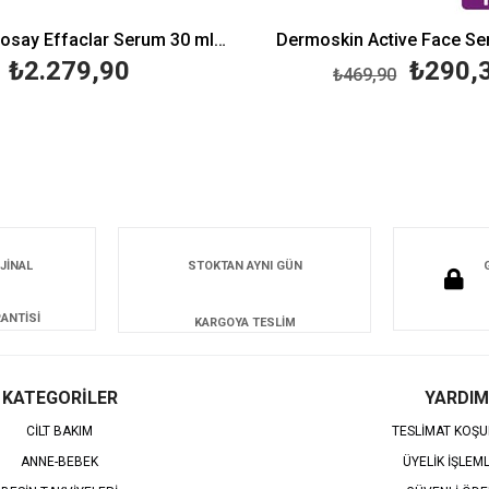
La Roche Posay Effaclar Serum 30 ml-Peeling Etkili
Dermoskin Active Face Se
₺2.279,90
₺290,
₺469,90
JİNAL
STOKTAN AYNI GÜN
ANTİSİ
KARGOYA TESLİM
KATEGORİLER
YARDIM
CİLT BAKIM
TESLİMAT KOŞU
ANNE-BEBEK
ÜYELİK İŞLEM