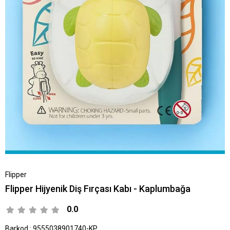
Flipper
Flipper Hijyenik Diş Fırçası Kabı - Kaplumbağa
0.0
Barkod
:
9555038901740-KP