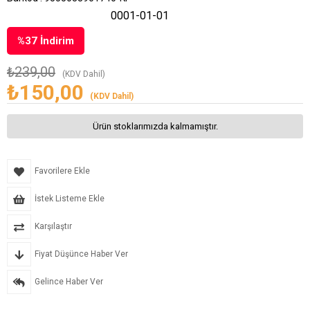
0001-01-01
%
37
İndirim
₺239,00
(KDV Dahil)
₺150,00
(KDV Dahil)
Ürün stoklarımızda kalmamıştır.
Favorilere Ekle
İstek Listeme Ekle
Karşılaştır
Fiyat Düşünce Haber Ver
Gelince Haber Ver