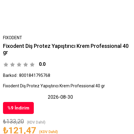
FIXODENT
Fixodent Diş Protez Yapıştırıcı Krem Professional 40
gr
0.0
Barkod
:
8001841795768
Fixodent Diş Protez Yapıştırıcı Krem Professional 40 gr
2026-08-30
%
9
İndirim
₺133,20
(KDV Dahil)
₺121,47
(KDV Dahil)