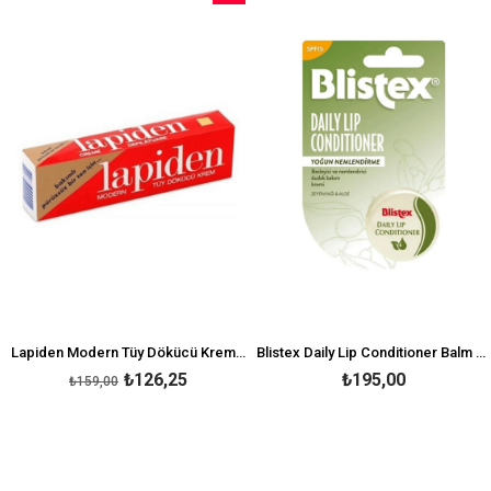
İndirim
irim
%21İndirim
Lapiden Modern Tüy Dökücü Krem 40 gr
Blistex Daily Lip Conditioner Balm 7 gr
₺126,25
₺195,00
₺159,00