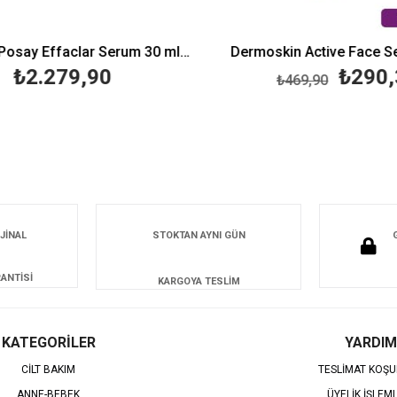
La Roche Posay Effaclar Serum 30 ml-Peeling Etkili
Dermoskin Active Face Se
₺2.279,90
₺290,
₺469,90
JİNAL
STOKTAN AYNI GÜN
ANTİSİ
KARGOYA TESLİM
KATEGORİLER
YARDIM
CİLT BAKIM
TESLİMAT KOŞU
ANNE-BEBEK
ÜYELİK İŞLEM