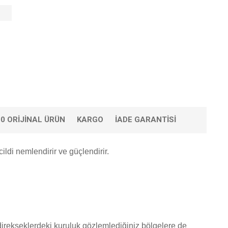
0 ORIJINAL ÜRÜN
KARGO
İADE GARANTISI
ldi nemlendirir ve güçlendirir.
direkseklerdeki kuruluk gözlemlediğiniz bölgelere de