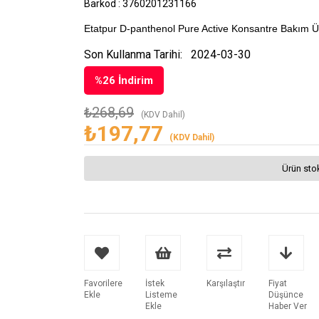
Barkod
:
3760201231166
Etatpur D-panthenol Pure Active Konsantre Bakım 
Son Kullanma Tarihi:
2024-03-30
%
26
İndirim
₺268,69
(KDV Dahil)
₺197,77
(KDV Dahil)
Ürün sto
Favorilere
İstek
Karşılaştır
Fiyat
Ekle
Listeme
Düşünce
Ekle
Haber Ver