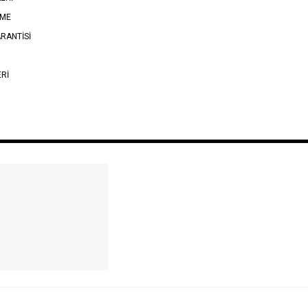
EME
RANTİSİ
ERİ