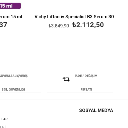
rum 15 ml
Vichy Liftactiv Specialist B3 Serum 30 ml
37
₺2.112,50
₺3.849,90
GÜVENLİ ALIŞVERİŞ
İADE / DEĞİŞİM
SSL GÜVENLİĞİ
FIRSATI
SOSYAL MEDYA
LLARI
LERİ