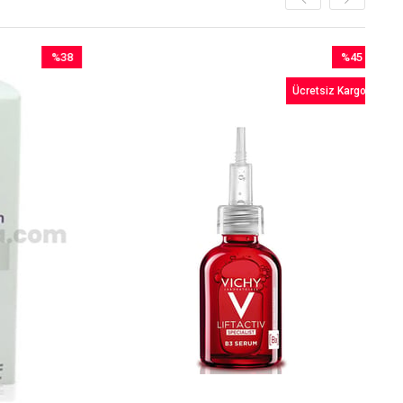
%38
%45
İndirim
İndirim
Ücretsiz Kargo
%38İndirim
%45İndirim