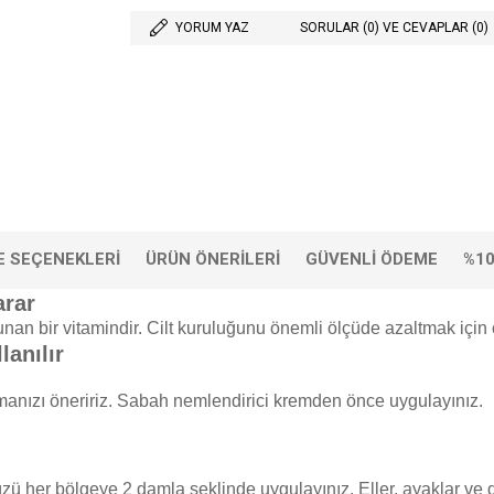
YORUM YAZ
SORULAR (0) VE CEVAPLAR (0)
 SEÇENEKLERI
ÜRÜN ÖNERILERI
GÜVENLI ÖDEME
%10
arar
an bir vitamindir. Cilt kuruluğunu önemli ölçüde azaltmak için ci
lanılır
nmanızı öneririz. Sabah nemlendirici kremden önce uygulayınız.
ü her bölgeye 2 damla şeklinde uygulayınız. Eller, ayaklar ve 