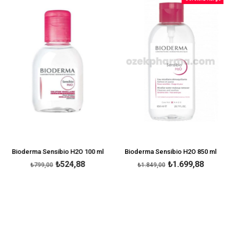
rim
%34İndirim
%8İndi
Bioderma Sensibio H2O 100 ml
Bioderma Sensibio H2O 850 ml
₺524,88
₺1.699,88
₺799,00
₺1.849,00