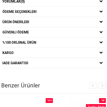
YORUMLAR
(0)
ÖDEME SEÇENEKLERI
ÜRÜN ÖNERILERI
GÜVENLI ÖDEME
%100 ORIJINAL ÜRÜN
KARGO
İADE GARANTISI
Benzer Ürünler
%34
%8
İndirim
İndirim
Ücretsiz Kargo