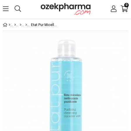
0
Etat Pur Micellar Purifying Cleansing Water 200 ml