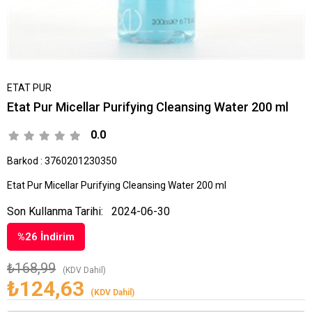
ETAT PUR
Etat Pur Micellar Purifying Cleansing Water 200 ml
0.0
Barkod
:
3760201230350
Etat Pur Micellar Purifying Cleansing Water 200 ml
Son Kullanma Tarihi:
2024-06-30
%
26
İndirim
₺168,99
(KDV Dahil)
₺124,63
(KDV Dahil)