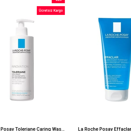
İndirim
Ücretsiz Kargo
%25İndirim
La Roche Posay Toleriane Caring Wash 400 ml - Temizleyici Jel
La Roche Posay Effaclar J