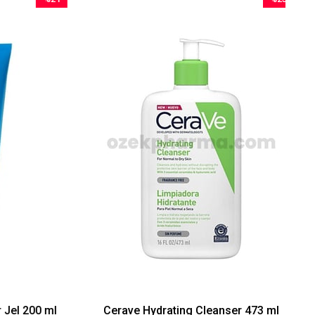
İndirim
İndirim
%21İndirim
%23İndirim
el 200 ml
Cerave Hydrating Cleanser 473 ml