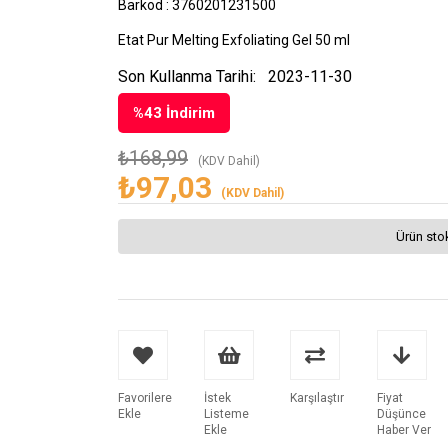
Barkod
:
3760201231500
Etat Pur Melting Exfoliating Gel 50 ml
Son Kullanma Tarihi:
2023-11-30
%
43
İndirim
₺168,99
(KDV Dahil)
₺97,03
(KDV Dahil)
Ürün sto
Favorilere
İstek
Karşılaştır
Fiyat
Ekle
Listeme
Düşünce
Ekle
Haber Ver