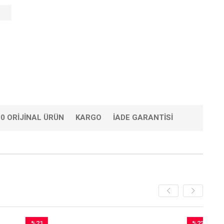
0 ORIJINAL ÜRÜN
KARGO
İADE GARANTISI
%21
%23