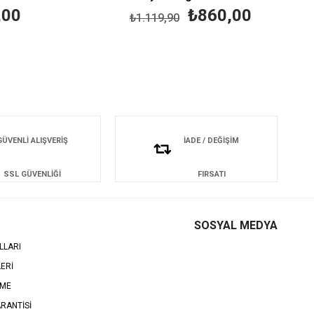
00
₺860,00
₺1.119,90
GÜVENLİ ALIŞVERİŞ
İADE / DEĞİŞİM
SSL GÜVENLİĞİ
FIRSATI
SOSYAL MEDYA
LLARI
LERİ
EME
RANTİSİ