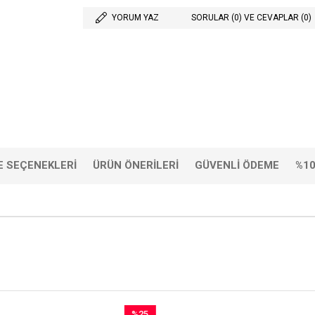
YORUM YAZ
SORULAR (0) VE CEVAPLAR (0)
 SEÇENEKLERI
ÜRÜN ÖNERILERI
GÜVENLI ÖDEME
%10
%25