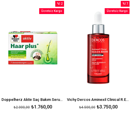
%12
%17
İndirim
İndirim
Ücretsiz Kargo
Ücretsiz Kargo
%12İndirim
%17İnd
Doppelherz Aktiv Saç Bakım Serumu 6 ml x 7 Ampul
Vichy Dercos Aminexil Clinical R.E.G.E.N. Booster 90 ml
₺1.760,00
₺3.750,00
₺2.000,00
₺4.500,00