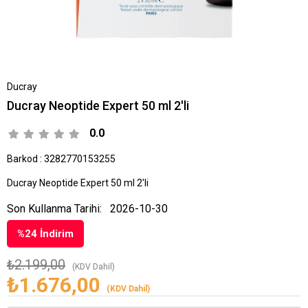
Ducray
Ducray Neoptide Expert 50 ml 2'li
0.0
Barkod
:
3282770153255
Ducray Neoptide Expert 50 ml 2'li
Son Kullanma Tarihi:
2026-10-30
%
24
İndirim
₺2.199,00
(KDV Dahil)
₺1.676,00
(KDV Dahil)